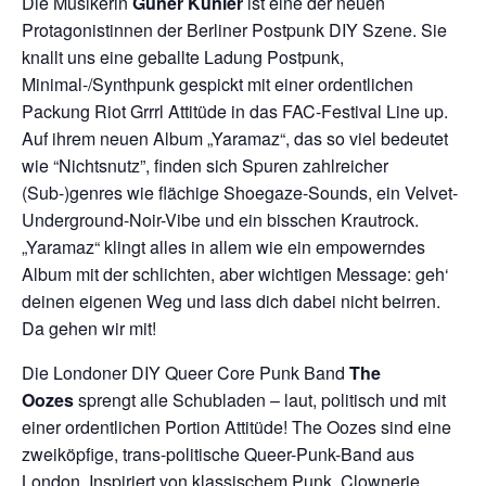
Die Musikerin
Güner Künier
ist eine der neuen
Protagonistinnen der Berliner Postpunk DIY Szene. Sie
knallt uns eine geballte Ladung Postpunk,
Minimal-/Synthpunk gespickt mit einer ordentlichen
Packung Riot Grrrl Attitüde in das FAC-Festival Line up.
Auf ihrem neuen Album „Yaramaz“, das so viel bedeutet
wie “Nichtsnutz”, finden sich Spuren zahlreicher
(Sub-)genres wie flächige Shoegaze-Sounds, ein Velvet-
Underground-Noir-Vibe und ein bisschen Krautrock.
„Yaramaz“ klingt alles in allem wie ein empowerndes
Album mit der schlichten, aber wichtigen Message: geh‘
deinen eigenen Weg und lass dich dabei nicht beirren.
Da gehen wir mit!
Die Londoner DIY Queer Core Punk Band
The
Oozes
sprengt alle Schubladen – laut, politisch und mit
einer ordentlichen Portion Attitüde! The Oozes sind eine
zweiköpfige, trans-politische Queer-Punk-Band aus
London. Inspiriert von klassischem Punk, Clownerie,