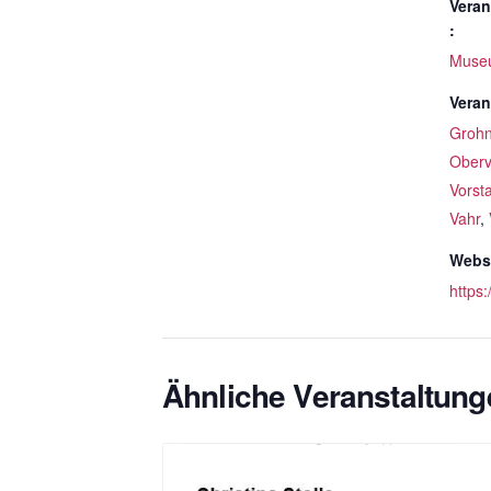
Veran
:
Muse
Veran
Groh
Oberv
Vorst
Vahr
,
Websi
https
Ähnliche Veranstaltung