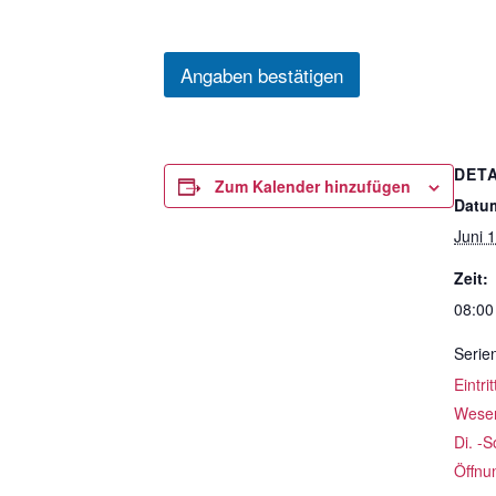
Angaben bestätigen
DETA
Zum Kalender hinzufügen
Datu
Juni 
Zeit:
08:00
Serie
Eintri
Weser
Di. -S
Öffnun