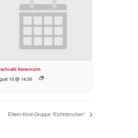
rachcafé Kattenturm
gust 10 @ 14:30
Eltern-Kind-Gruppe “Eichhörnchen”