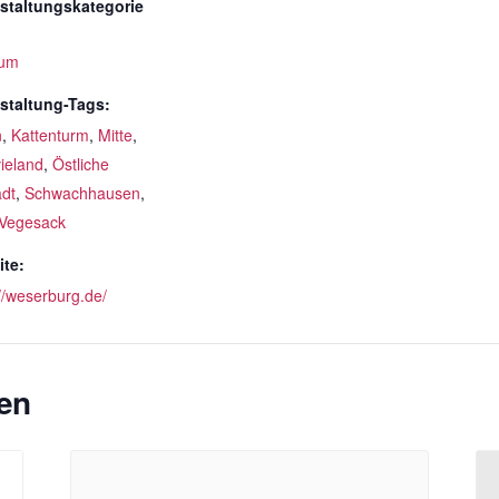
staltungskategorie
um
staltung-Tags:
n
,
Kattenturm
,
Mitte
,
ieland
,
Östliche
adt
,
Schwachhausen
,
Vegesack
te:
://weserburg.de/
en