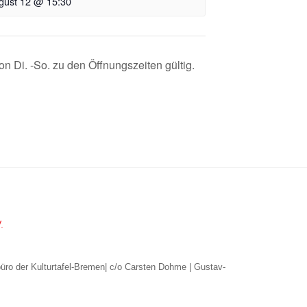
gust 12 @ 15:30
on Di. -So. zu den Öffnungszeiten gültig.
.
büro der Kulturtafel-Bremen| c/o Carsten Dohme | Gustav-