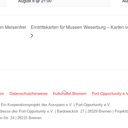
August 8 @ 21:00
Au
m Meisenfrei
Eintrittskarten für Museen Weserburg – Karten v
Back
um
Datenschutzhinweise
Kulturtafel Bremen
Port Opportunity e.V
To
| Ein Kooperationsprojekt des Ausspann e.V. | Port-Opportunity e.V.
Top
dresse des Port-Opportunity e.V. | Bardowickstr. 27 | 28329 Bremen | Projekt
n-Str. 24 | 28215 Bremen