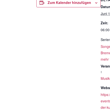
Zum Kalender hinzufügen
Datu
Juni 
Zeit:
06:00
Serie
Songs 
Breme
mehr 
Veran
:
Musik
Websi
https:
event
der-ku