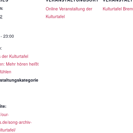
m:
Online Veranstaltung der
Kulturtafel Bre
12
Kulturtafel
 - 23:00
n:
der Kulturtafel
n: Mehr hören heißt
fühlen
staltungskategorie
te:
//our-
s.de/song-archiv-
lturtafel/