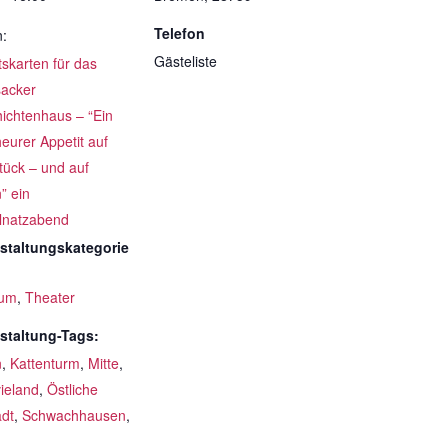
Telefon
n:
Gästeliste
ttskarten für das
acker
ichtenhaus – “Ein
eurer Appetit auf
tück – und auf
” ein
lnatzabend
staltungskategorie
um
,
Theater
staltung-Tags:
n
,
Kattenturm
,
Mitte
,
ieland
,
Östliche
adt
,
Schwachhausen
,