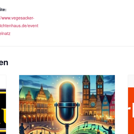
te:
://www.vegesacker-
ichtenhaus.de/event
elnatz
en