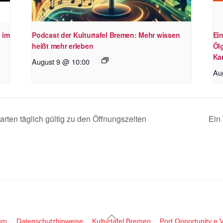
 im
Podcast der Kulturtafel Bremen: Mehr wissen
Ei
heißt mehr erleben
Öl
Kar
August 9 @ 10:00
Au
rten täglich gültig zu den Öffnungszeiten
Ein 
Back
um
Datenschutzhinweise
Kulturtafel Bremen
Port Opportunity e.V