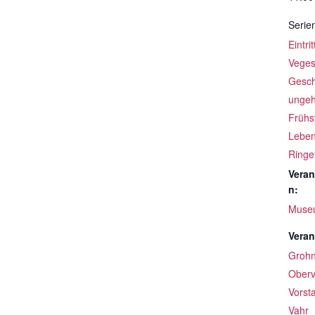
Serie
Eintri
Veges
Gesch
ungeh
Frühs
Leben
Ringe
Veran
n:
Muse
Veran
Groh
Oberv
Vorst
Vahr