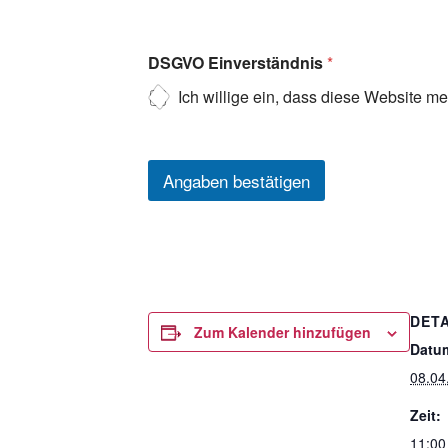
DSGVO Einverständnis
*
Ich willige ein, dass diese Website m
Angaben bestätigen
DETA
Zum Kalender hinzufügen
Datu
08.04
Zeit:
11:00