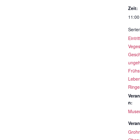
Zeit:
11:00
Serie
Eintri
Veges
Gesch
ungeh
Frühs
Leben
Ringe
Veran
n:
Muse
Veran
Groh