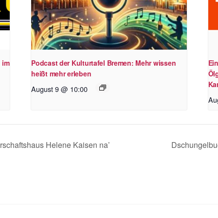
 im
Podcast der Kulturtafel Bremen: Mehr wissen
Ei
heißt mehr erleben
Öl
Kar
August 9 @ 10:00
Au
rschaftshaus Helene Kaisen na’
Dschungelbuc