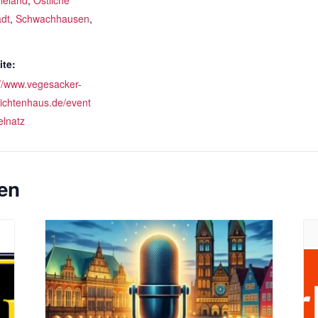
ieland
,
Östliche
adt
,
Schwachhausen
,
te:
://www.vegesacker-
ichtenhaus.de/event
elnatz
en