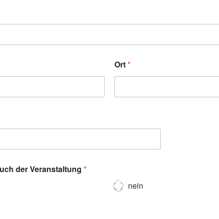
Ort
*
such der Veranstaltung
*
nein