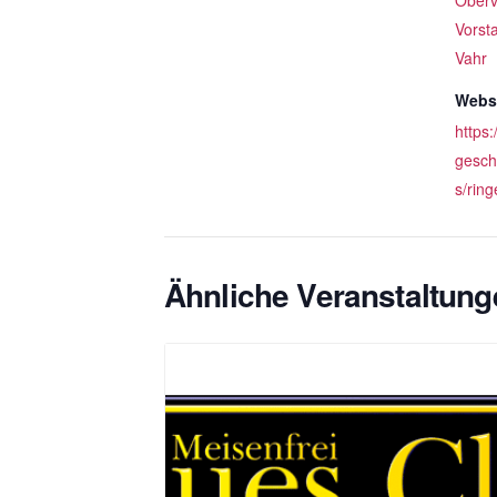
Oberv
Vorst
Vahr
Websi
https
gesch
s/ring
Ähnliche Veranstaltung