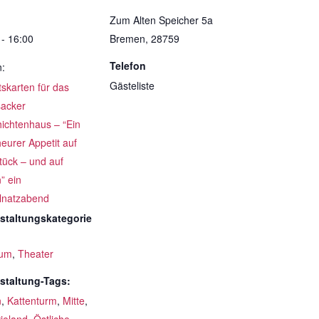
Zum Alten Speicher 5a
 - 16:00
Bremen
,
28759
Telefon
n:
Gästeliste
ttskarten für das
acker
ichtenhaus – “Ein
eurer Appetit auf
tück – und auf
” ein
lnatzabend
staltungskategorie
um
,
Theater
staltung-Tags:
n
,
Kattenturm
,
Mitte
,