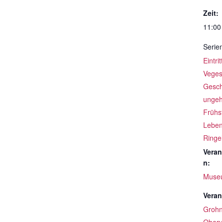
Zeit:
11:00
Serie
Eintri
Veges
Gesch
ungeh
Frühs
Leben
Ringe
Veran
n:
Muse
Veran
Groh