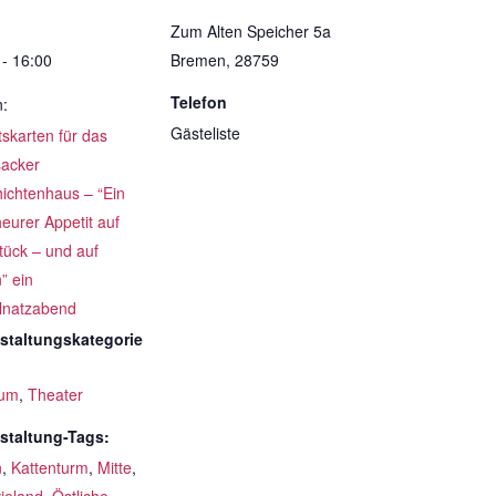
Zum Alten Speicher 5a
 - 16:00
Bremen
,
28759
Telefon
n:
Gästeliste
ttskarten für das
acker
ichtenhaus – “Ein
eurer Appetit auf
tück – und auf
” ein
lnatzabend
staltungskategorie
um
,
Theater
staltung-Tags:
n
,
Kattenturm
,
Mitte
,