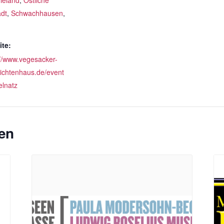
ieland
,
Östliche
adt
,
Schwachhausen
,
te:
://www.vegesacker-
ichtenhaus.de/event
elnatz
en