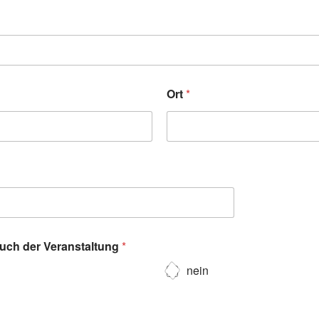
Ort
*
such der Veranstaltung
*
nein