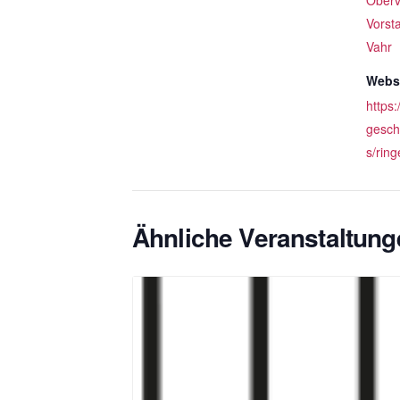
Oberv
Vorst
Vahr
Websi
https
gesch
s/ring
Ähnliche Veranstaltung