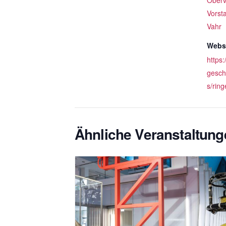
Oberv
Vorst
Vahr
Websi
https
gesch
s/ring
Ähnliche Veranstaltung