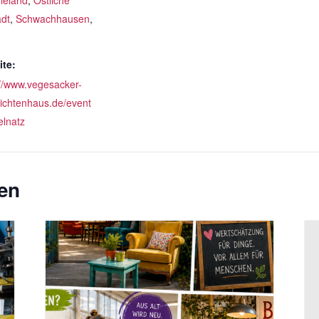
ieland
,
Östliche
adt
,
Schwachhausen
,
te:
://www.vegesacker-
ichtenhaus.de/event
elnatz
en