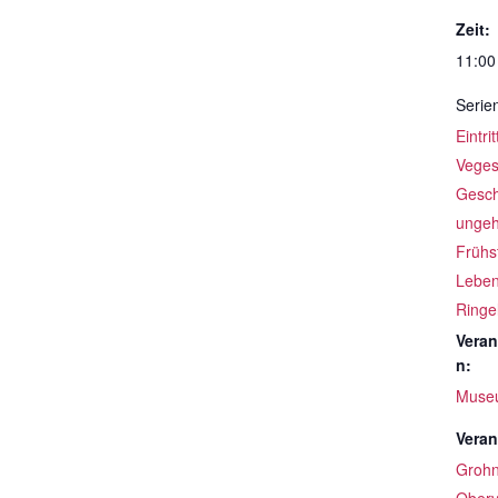
Zeit:
11:00
Serie
Eintri
Veges
Gesch
ungeh
Frühs
Leben
Ringe
Veran
n:
Muse
Veran
Groh