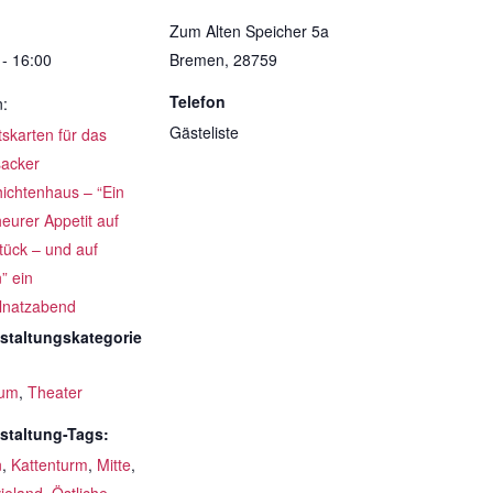
Zum Alten Speicher 5a
 - 16:00
Bremen
,
28759
Telefon
n:
Gästeliste
ttskarten für das
acker
ichtenhaus – “Ein
eurer Appetit auf
tück – und auf
” ein
lnatzabend
staltungskategorie
um
,
Theater
staltung-Tags:
n
,
Kattenturm
,
Mitte
,