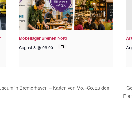
m
Möbellager Bremen Nord
Ara
August 8 @ 09:00
Au
smuseum in Bremerhaven – Karten von Mo. -So. zu den
Ge
Pla