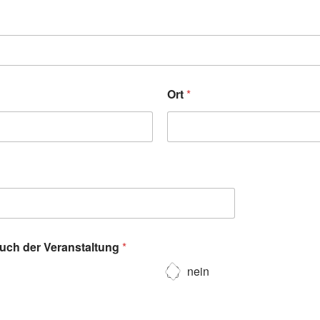
Ort
*
such der Veranstaltung
*
nein