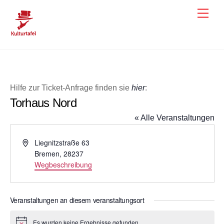
Skip
Men
to
content
Hilfe zur Ticket-Anfrage finden sie
hier
:
Torhaus Nord
« Alle Veranstaltungen
A
Liegnitzstraße 63
d
Bremen
,
28237
r
Wegbeschreibung
e
s
s
Veranstaltungen an diesem veranstaltungsort
e
Es wurden keine Ergebnisse gefunden.