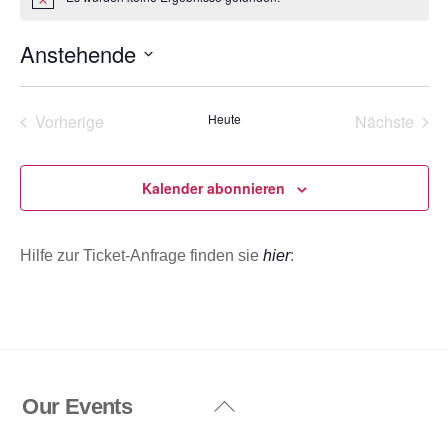
H
i
n
Anstehende
w
e
D
i
s
a
Vorherige
Heute
Nächste
t
Veranstaltungen
Veransta
u
m
Kalender abonnieren
w
ä
Hilfe zur Ticket-Anfrage finden sie
hier
:
h
l
e
n
.
Our Events
Back
To