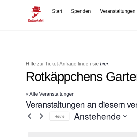
Skip
Start
Spenden
Veranstaltungen
to
content
Hilfe zur Ticket-Anfrage finden sie
hier
:
Rotkäppchens Garte
« Alle Veranstaltungen
Veranstaltungen an diesem ver
Anstehende
Heute
D
a