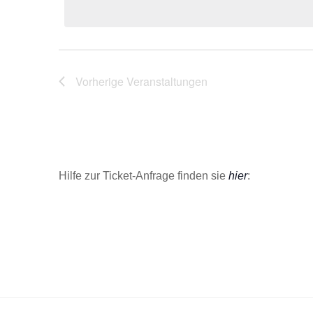
t
u
m
w
Vorherige
Veranstaltungen
ä
h
l
e
n
.
Hilfe zur Ticket-Anfrage finden sie
hier
: