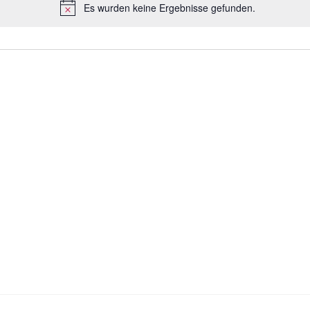
Es wurden keine Ergebnisse gefunden.
H
i
n
w
e
i
s