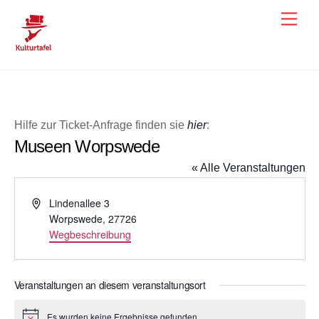
Skip
Men
to
content
Hilfe zur Ticket-Anfrage finden sie
hier
:
Museen Worpswede
« Alle Veranstaltungen
A
Lindenallee 3
d
Worpswede
,
27726
r
Wegbeschreibung
e
s
s
Veranstaltungen an diesem veranstaltungsort
e
Es wurden keine Ergebnisse gefunden.