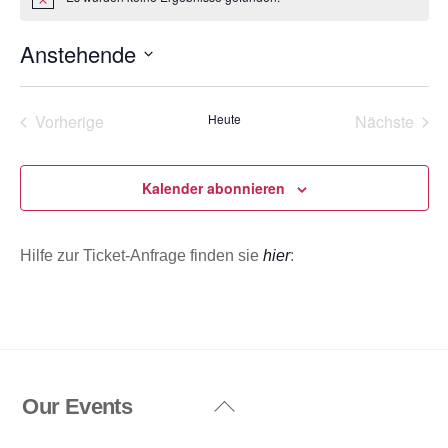
H
i
n
Anstehende
w
e
D
i
s
a
Vorherige
Heute
Nächste
t
Veranstaltungen
Veransta
u
m
Kalender abonnieren
w
ä
Hilfe zur Ticket-Anfrage finden sie
hier
:
h
l
e
n
.
Our Events
Back
To