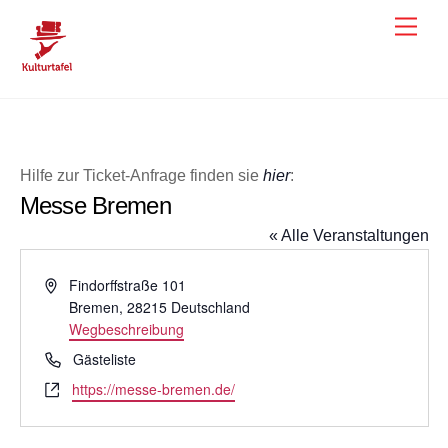
Skip
Men
to
content
Hilfe zur Ticket-Anfrage finden sie
hier
:
Messe Bremen
« Alle Veranstaltungen
A
Findorffstraße 101
d
Bremen
,
28215
Deutschland
r
Wegbeschreibung
e
T
Gästeliste
s
e
W
https://messe-bremen.de/
s
l
e
e
e
b
f