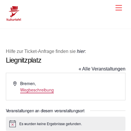
Skip
Men
to
content
Hilfe zur Ticket-Anfrage finden sie
hier
:
Liegnitzplatz
« Alle Veranstaltungen
A
Bremen
,
d
Wegbeschreibung
r
e
s
Veranstaltungen an diesem veranstaltungsort
s
e
Es wurden keine Ergebnisse gefunden.
H
i