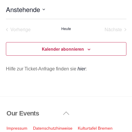
n
Anstehende
w
e
D
i
s
a
Vorherige
Heute
Nächste
t
Veranstaltungen
Veransta
u
m
Kalender abonnieren
w
ä
Hilfe zur Ticket-Anfrage finden sie
hier
:
h
l
e
n
.
Our Events
Back
To
Top
Impressum
Datenschutzhinweise
Kulturtafel Bremen