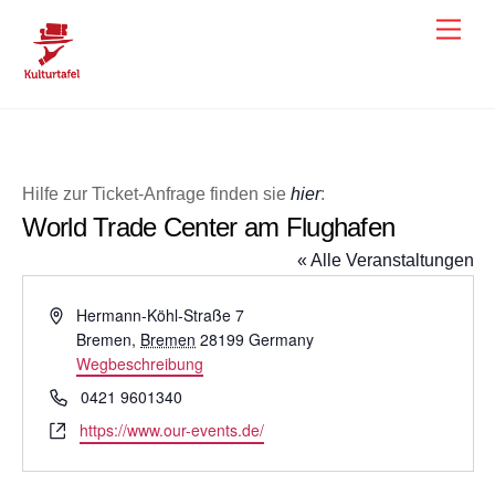
Skip
Men
to
content
Hilfe zur Ticket-Anfrage finden sie
hier
:
World Trade Center am Flughafen
« Alle Veranstaltungen
A
Hermann-Köhl-Straße 7
d
Bremen
,
Bremen
28199
Germany
r
Wegbeschreibung
e
T
0421 9601340
s
e
W
https://www.our-events.de/
s
l
e
e
e
b
f