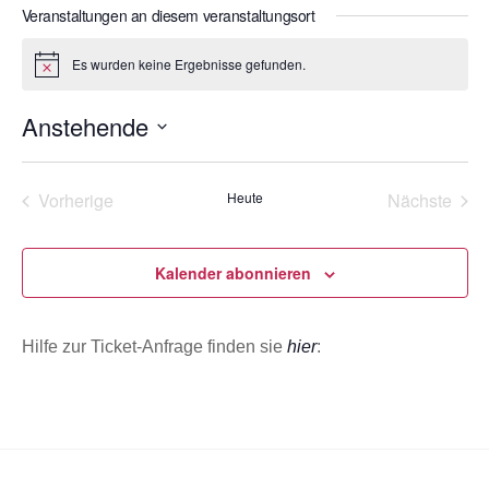
s
Veranstaltungen an diesem veranstaltungsort
o
e
n
i
Es wurden keine Ergebnisse gefunden.
H
t
i
e
n
Anstehende
w
e
D
i
s
a
Vorherige
Heute
Nächste
t
Veranstaltungen
Veransta
u
m
Kalender abonnieren
w
ä
Hilfe zur Ticket-Anfrage finden sie
hier
:
h
l
e
n
.