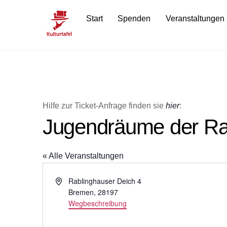
Skip
Start
Spenden
Veranstaltungen
to
content
Hilfe zur Ticket-Anfrage finden sie
hier
:
Jugendräume der Ra
« Alle Veranstaltungen
A
Rablinghauser Deich 4
d
Bremen
,
28197
r
Wegbeschreibung
e
s