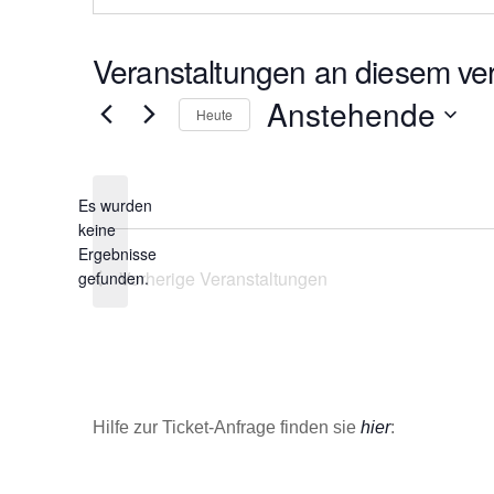
s
e
Veranstaltungen an diesem ver
Anstehende
Heute
D
a
Es wurden
t
keine
u
H
Ergebnisse
m
i
Vorherige
Veranstaltungen
gefunden.
w
n
ä
w
e
h
i
l
s
e
Hilfe zur Ticket-Anfrage finden sie
hier
:
n
.