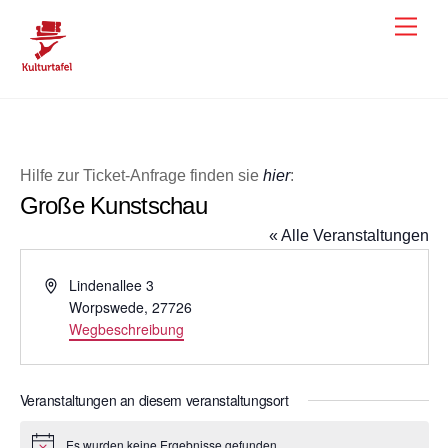
Skip
Men
to
content
Hilfe zur Ticket-Anfrage finden sie
hier
:
Große Kunstschau
« Alle Veranstaltungen
A
Lindenallee 3
d
Worpswede
,
27726
r
Wegbeschreibung
e
s
s
Veranstaltungen an diesem veranstaltungsort
e
Es wurden keine Ergebnisse gefunden.