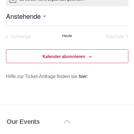
H
i
n
Anstehende
w
e
D
i
s
a
Vorherige
Heute
Nächste
t
Veranstaltungen
Veransta
u
m
Kalender abonnieren
w
ä
Hilfe zur Ticket-Anfrage finden sie
hier
:
h
l
e
n
.
Our Events
Back
To