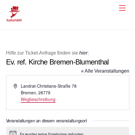
Skip
Men
to
content
Hilfe zur Ticket-Anfrage finden sie
hier
:
Ev. ref. Kirche Bremen-Blumenthal
« Alle Veranstaltungen
A
Landrat-Christians-Straße 78
d
Bremen
,
28779
r
Wegbeschreibung
e
s
s
Veranstaltungen an diesem veranstaltungsort
e
Es wurden keine Ergebnisse gefunden.