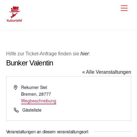
Skip
Men
to
content
Hilfe zur Ticket-Anfrage finden sie
hier
:
Bunker Valentin
« Alle Veranstaltungen
A
Rekumer Siel
d
Bremen
,
28777
r
Wegbeschreibung
e
T
Gästeliste
s
e
s
l
e
e
Veranstaltungen an diesem veranstaltungsort
f