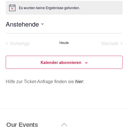
o
Es wurden keine Ergebnisse gefunden.
H
n
i
n
Anstehende
w
e
D
i
s
a
Vorherige
Heute
Nächste
t
Veranstaltungen
Veransta
u
m
Kalender abonnieren
w
ä
Hilfe zur Ticket-Anfrage finden sie
hier
:
h
l
e
n
.
Our Events
Back