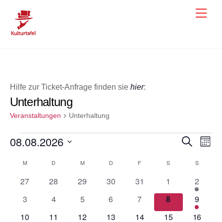
Skip
Men
to
content
Hilfe zur Ticket-Anfrage finden sie
hier
:
Unterhaltung
Veranstaltungen
Unterhaltung
Veranstaltungen
08.08.2026
Veranst
Ver
S
M
u
o
Ans
D
Suche
c
Kalender
M
MONTAG
D
DIENSTAG
M
MITTWOCH
D
DONNERSTAG
F
FREITAG
S
SAMSTAG
S
SONNTA
n
h
a
Nav
und
a
e
von
0
0
0
0
0
0
1
27
28
29
30
31
1
2
t
t
Ansicht
V
V
V
V
V
V
Veranst
u
Veranstaltungen
0
0
0
0
0
0
1
3
4
5
6
7
8
9
e
e
e
e
e
e
Navigat
m
V
V
V
V
V
V
Veranst
r
0
r
0
r
0
r
0
r
0
0
r
1
10
11
12
13
14
15
16
w