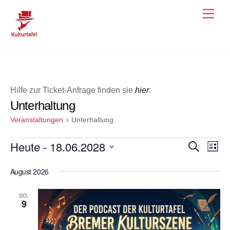
Skip
Men
to
content
Hilfe zur Ticket-Anfrage finden sie
hier
:
Unterhaltung
Veranstaltungen
Unterhaltung
Veranstaltungen
Heute
 - 
18.06.2028
Veranst
Ver
S
L
u
i
Ans
D
Suche
c
s
August 2026
h
a
Nav
und
t
e
e
t
Ansicht
SO.
u
9
Navigat
m
w