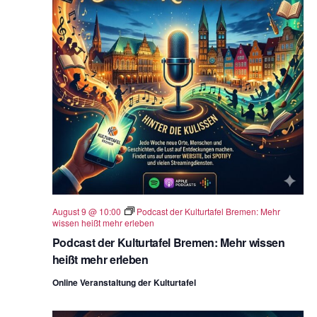
ä
h
l
e
n
.
August 9 @ 10:00
Podcast der Kulturtafel Bremen: Mehr
wissen heißt mehr erleben
Podcast der Kulturtafel Bremen: Mehr wissen
heißt mehr erleben
Online Veranstaltung der Kulturtafel