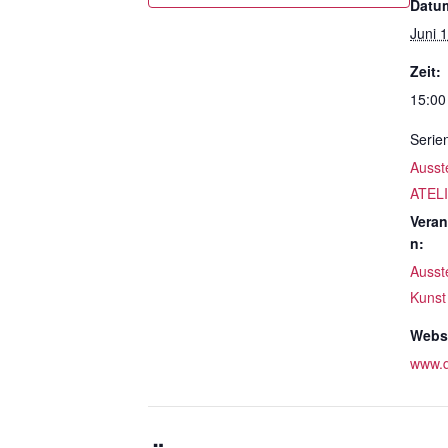
Datu
Juni 
Zeit:
15:00
Serie
Ausst
ATEL
Veran
n:
Ausst
Kunst
Websi
www.q