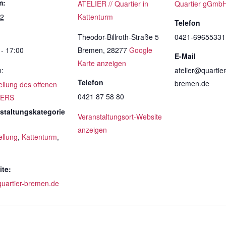
m:
ATELIER // Quartier in
Quartier gGmb
12
Kattenturm
Telefon
Theodor-Billroth-Straße 5
0421-69655331
 - 17:00
Bremen
,
28277
Google
E-Mail
Karte anzeigen
n:
atelier@quartier
Telefon
bremen.de
ellung des offenen
0421 87 58 80
IERS
staltungskategorie
Veranstaltungsort-Website
anzeigen
ellung
,
Kattenturm
,
te:
uartier-bremen.de