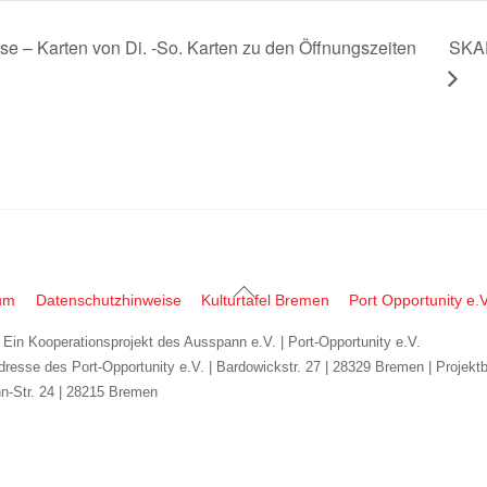
sse – Karten von Di. -So. Karten zu den Öffnungszeiten
SKAR
Back
um
Datenschutzhinweise
Kulturtafel Bremen
Port Opportunity e.V
To
| Ein Kooperationsprojekt des Ausspann e.V. | Port-Opportunity e.V.
Top
dresse des Port-Opportunity e.V. | Bardowickstr. 27 | 28329 Bremen | Projekt
n-Str. 24 | 28215 Bremen