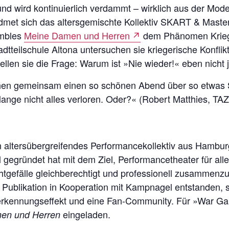
d wird kontinuierlich verdammt – wirklich aus der Mode k
et sich das alters­gemischte Kollektiv SKART & Maste
embles
Meine Damen und Herren
↗
dem Phänomen Krieg a
teilschule Altona untersuchen sie kriegerische Konflikte
ellen sie die Frage: Warum ist »Nie wieder!« eben nicht j
en gemeinsam einen so schönen Abend über so etwas S
ange nicht alles verloren. Oder?« (Robert Matthies, TAZ
n alters­übergreifendes Performance­kollektiv aus Hambu
gegründet hat mit dem Ziel, Performance­theater für all
achtgefälle gleichberechtigt und professionell zusammen­z
 Publikation in Kooperation mit Kampnagel entstanden,
rerkennungs­effekt und eine Fan-Community. Für »War Ga
eingeladen.
en und Herren