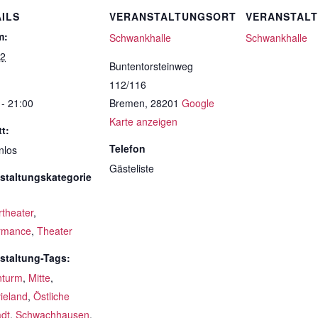
ILS
VERANSTALTUNGSORT
VERANSTAL
m:
Schwankhalle
Schwankhalle
12
Buntentorsteinweg
112/116
 - 21:00
Bremen
,
28201
Google
Karte anzeigen
tt:
Telefon
nlos
Gästeliste
staltungskategorie
rtheater
,
rmance
,
Theater
staltung-Tags:
nturm
,
Mitte
,
ieland
,
Östliche
adt
,
Schwachhausen
,