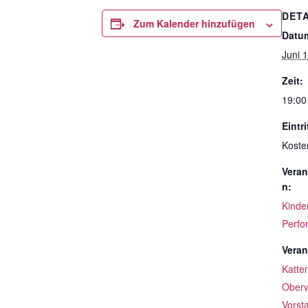
DETA
Zum Kalender hinzufügen
Datu
Juni 
Zeit:
19:00
Eintri
Koste
Veran
n:
Kinde
Perfo
Veran
Katte
Oberv
Vorst