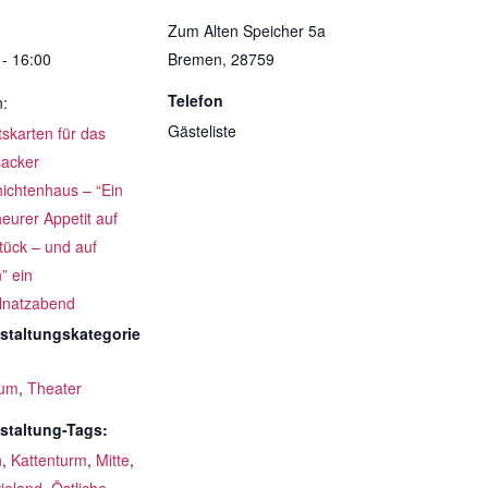
Zum Alten Speicher 5a
 - 16:00
Bremen
,
28759
Telefon
n:
Gästeliste
ttskarten für das
acker
ichtenhaus – “Ein
eurer Appetit auf
tück – und auf
” ein
lnatzabend
staltungskategorie
um
,
Theater
staltung-Tags:
n
,
Kattenturm
,
Mitte
,