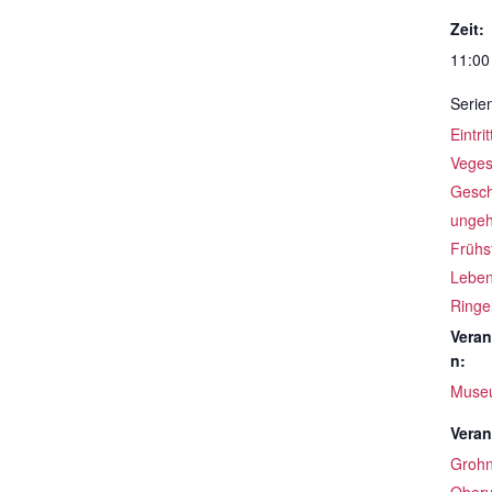
Zeit:
11:00
Serie
Eintri
Veges
Gesch
ungeh
Frühs
Leben
Ringe
Veran
n:
Muse
Veran
Groh