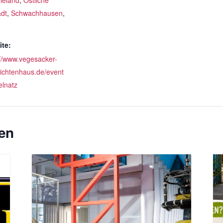
ieland
,
Östliche
adt
,
Schwachhausen
,
te:
://www.vegesacker-
ichtenhaus.de/event
elnatz
en