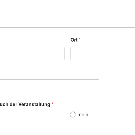
Ort
*
such der Veranstaltung
*
nein