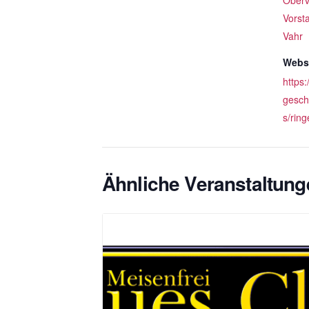
Oberv
Vorst
Vahr
Websi
https
gesch
s/ring
Ähnliche Veranstaltung