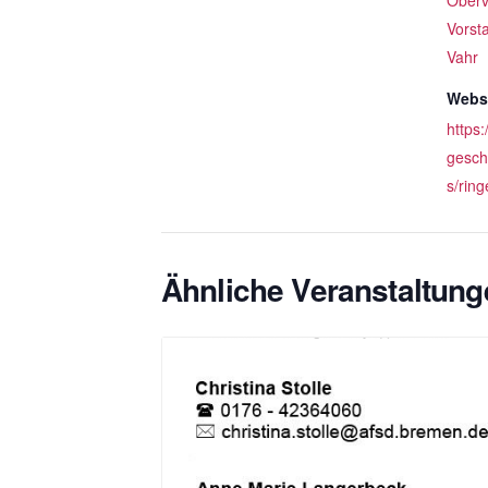
Oberv
Vorst
Vahr
Websi
https
gesch
s/ring
Ähnliche Veranstaltung