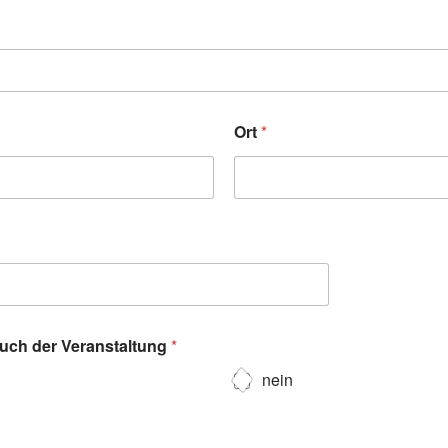
Ort
*
such der Veranstaltung
*
nein