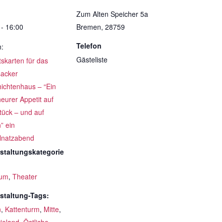
Zum Alten Speicher 5a
 - 16:00
Bremen
,
28759
Telefon
n:
Gästeliste
ttskarten für das
acker
ichtenhaus – “Ein
eurer Appetit auf
tück – und auf
” ein
lnatzabend
staltungskategorie
um
,
Theater
staltung-Tags:
n
,
Kattenturm
,
Mitte
,