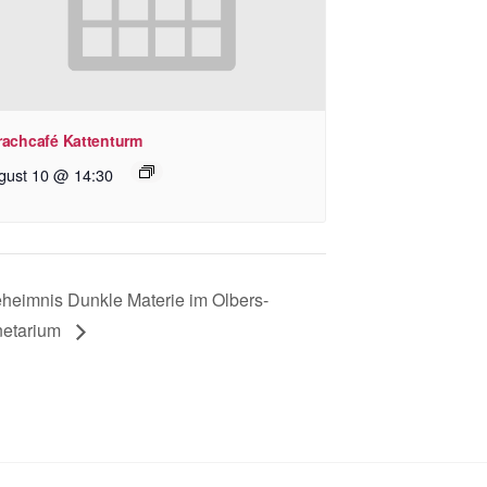
rachcafé Kattenturm
gust 10 @ 14:30
heimnis Dunkle Materie im Olbers-
netarium