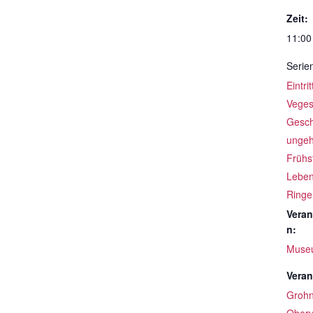
Zeit:
11:00
Serie
Eintri
Veges
Gesch
ungeh
Frühs
Leben
Ringe
Veran
n:
Muse
Veran
Groh