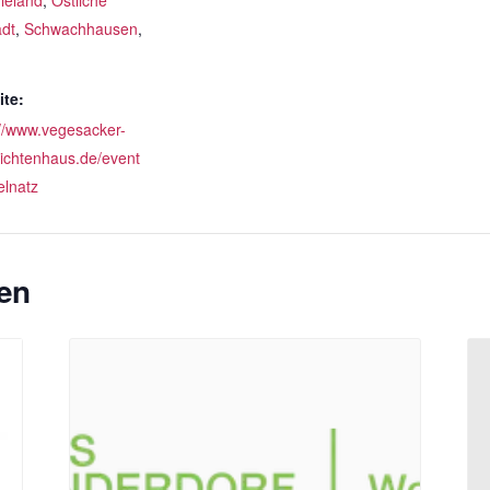
ieland
,
Östliche
adt
,
Schwachhausen
,
te:
://www.vegesacker-
ichtenhaus.de/event
elnatz
en