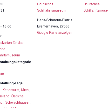
m:
Deutsches
Deutsches
.31
Schiffahrtsmuseum
Schiffahrtsmus
Hans-Scharoun-Platz 1
 - 18:00
Bremerhaven
,
27568
Google Karte anzeigen
n:
ttskarten für das
che
fahrtsmuseum
staltungskategorie
um
staltung-Tags:
n
,
Kattenturm
,
Mitte
,
ieland
,
Östliche
adt
,
Schwachhausen
,