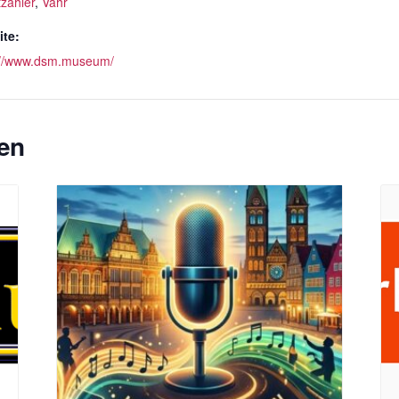
tzahler
,
Vahr
te:
://www.dsm.museum/
en