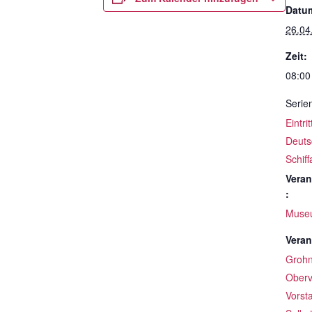
Datu
26.04
Zeit:
08:00
Serie
Eintri
Deuts
Schif
Veran
:
Muse
Veran
Groh
Oberv
Vorst