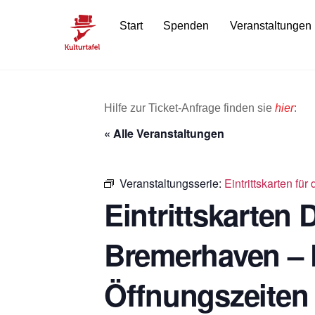
Skip
Start
Spenden
Veranstaltungen
to
content
Hilfe zur Ticket-Anfrage finden sie
hier
:
« Alle Veranstaltungen
Veranstaltungsserie:
Eintrittskarten f
Eintrittskarten
Bremerhaven – 
Öffnungszeiten 