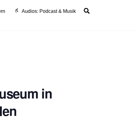
Search
ern
Audios: Podcast & Musik
museum in
den