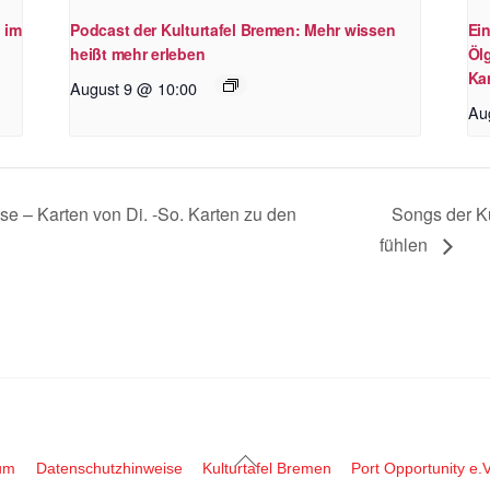
 im
Podcast der Kulturtafel Bremen: Mehr wissen
Ei
heißt mehr erleben
Öl
Kar
August 9 @ 10:00
Au
sse – Karten von Di. -So. Karten zu den
Songs der Ku
fühlen
Back
um
Datenschutzhinweise
Kulturtafel Bremen
Port Opportunity e.V
To