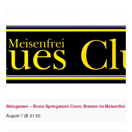
Stringsteen – Bruce Springsteen Cover, Bremen im Meisenfrei
August 7 @ 21:00