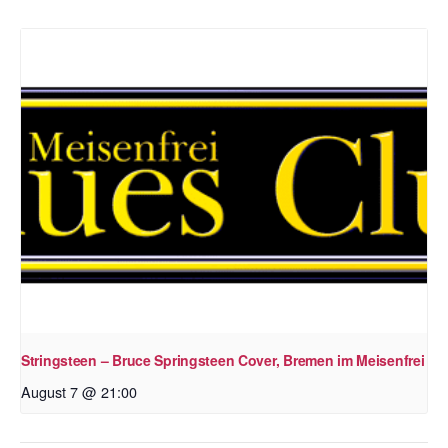
Stringsteen – Bruce Springsteen Cover, Bremen im Meisenfrei
August 7 @ 21:00