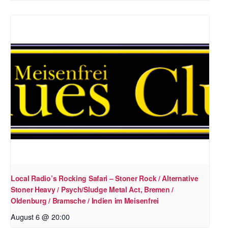
Local Radio’s Rocking Safari – Stoner Rock / Alternative
Stoner Heavy / Psych/Sludge Metal Act, Bremen /
Oldenburg / Bramsche / Indien im Meisenfrei
August 6 @ 20:00