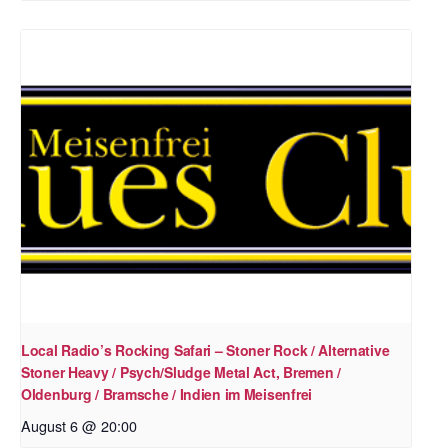
Local Radio’s Rocking Safari – Stoner Rock / Alternative
Stoner Heavy / Psych/Sludge Metal Act, Bremen /
Oldenburg / Bramsche / Indien im Meisenfrei
August 6 @ 20:00