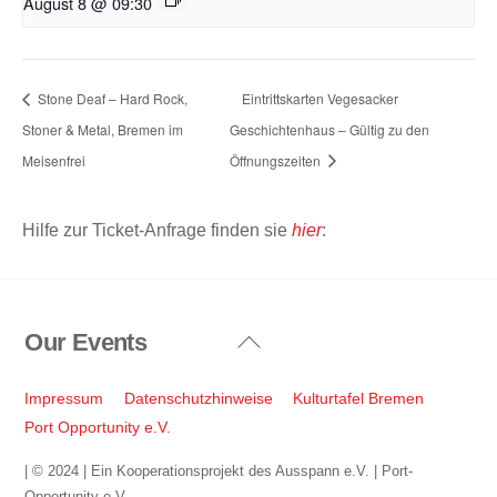
August 8 @ 09:30
Stone Deaf – Hard Rock,
Eintrittskarten Vegesacker
Stoner & Metal, Bremen im
Geschichtenhaus – Gültig zu den
Meisenfrei
Öffnungszeiten
Hilfe zur Ticket-Anfrage finden sie
hier
:
Our Events
Back
To
Top
Impressum
Datenschutzhinweise
Kulturtafel Bremen
Port Opportunity e.V.
| © 2024 | Ein Kooperationsprojekt des Ausspann e.V. | Port-
Opportunity e.V.