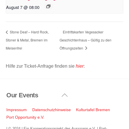
August 7 @ 08:00
Stone Deaf – Hard Rock,
Eintrittskarten Vegesacker
Stoner & Metal, Bremen im
Geschichtenhaus – Gültig zu den
Meisenfrei
Öffnungszeiten
Hilfe zur Ticket-Anfrage finden sie
hier
:
Our Events
Back
To
Top
Impressum
Datenschutzhinweise
Kulturtafel Bremen
Port Opportunity e.V.
| © 2024 | Ein Kooperationsprojekt des Ausspann e.V. | Port-