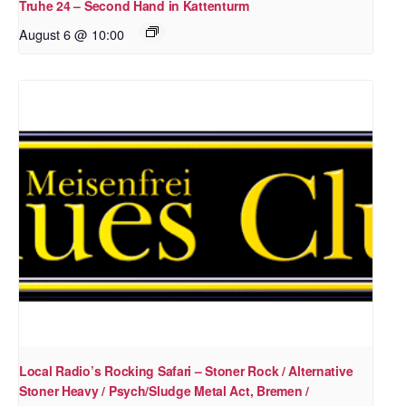
Truhe 24 – Second Hand in Kattenturm
August 6 @ 10:00
Local Radio’s Rocking Safari – Stoner Rock / Alternative
Stoner Heavy / Psych/Sludge Metal Act, Bremen /