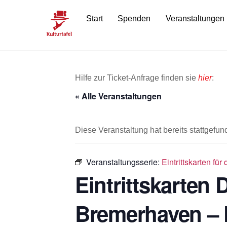
Skip
Start
Spenden
Veranstaltungen
to
content
Hilfe zur Ticket-Anfrage finden sie
hier
:
« Alle Veranstaltungen
Diese Veranstaltung hat bereits stattgefun
Veranstaltungsserie:
Eintrittskarten f
Eintrittskarten
Bremerhaven – 