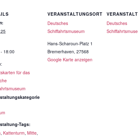
ILS
VERANSTALTUNGSORT
VERANSTAL
m:
Deutsches
Deutsches
.25
Schiffahrtsmuseum
Schiffahrtsmus
Hans-Scharoun-Platz 1
 - 18:00
Bremerhaven
,
27568
Google Karte anzeigen
n:
ttskarten für das
che
fahrtsmuseum
staltungskategorie
um
staltung-Tags:
n
,
Kattenturm
,
Mitte
,