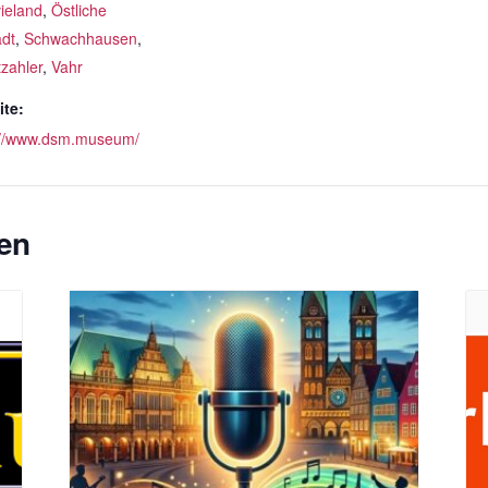
ieland
,
Östliche
adt
,
Schwachhausen
,
tzahler
,
Vahr
te:
://www.dsm.museum/
en