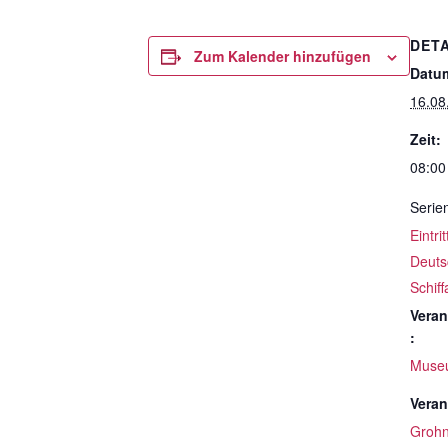
DETA
Zum Kalender hinzufügen
Datu
16.08
Zeit:
08:00
Serie
Eintri
Deuts
Schif
Veran
:
Muse
Veran
Groh