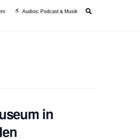
Search
ern
Audios: Podcast & Musik
museum in
den