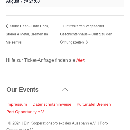
August 7 @ 21:00
Stone Deaf – Hard Rock,
Eintrittskarten Vegesacker
Stoner & Metal, Bremen im
Geschichtenhaus – Gültig zu den
Meisenfrei
Öffnungszeiten
Hilfe zur Ticket-Anfrage finden sie
hier
:
Our Events
Back
To
Top
Impressum
Datenschutzhinweise
Kulturtafel Bremen
Port Opportunity e.V.
| © 2024 | Ein Kooperationsprojekt des Ausspann e.V. | Port-
Opportunity e.V.