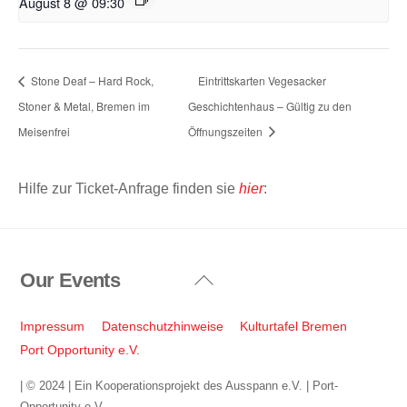
August 8 @ 09:30
Stone Deaf – Hard Rock,
Eintrittskarten Vegesacker
Stoner & Metal, Bremen im
Geschichtenhaus – Gültig zu den
Meisenfrei
Öffnungszeiten
Hilfe zur Ticket-Anfrage finden sie
hier
:
Our Events
Back
To
Top
Impressum
Datenschutzhinweise
Kulturtafel Bremen
Port Opportunity e.V.
| © 2024 | Ein Kooperationsprojekt des Ausspann e.V. | Port-
Opportunity e.V.