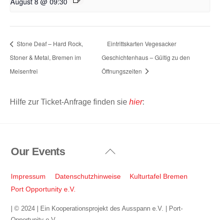
August 8 @ 09:30
Stone Deaf – Hard Rock,
Eintrittskarten Vegesacker
Stoner & Metal, Bremen im
Geschichtenhaus – Gültig zu den
Meisenfrei
Öffnungszeiten
Hilfe zur Ticket-Anfrage finden sie
hier
:
Our Events
Back
To
Top
Impressum
Datenschutzhinweise
Kulturtafel Bremen
Port Opportunity e.V.
| © 2024 | Ein Kooperationsprojekt des Ausspann e.V. | Port-
Opportunity e.V.