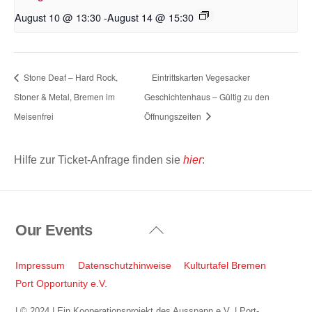
August 10 @ 13:30
-
August 14 @ 15:30
Stone Deaf – Hard Rock,
Eintrittskarten Vegesacker
Stoner & Metal, Bremen im
Geschichtenhaus – Gültig zu den
Meisenfrei
Öffnungszeiten
Hilfe zur Ticket-Anfrage finden sie
hier
:
Our Events
Back
To
Top
Impressum
Datenschutzhinweise
Kulturtafel Bremen
Port Opportunity e.V.
| © 2024 | Ein Kooperationsprojekt des Ausspann e.V. | Port-