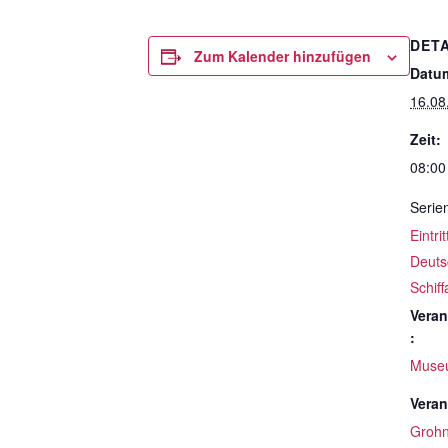
DETA
Zum Kalender hinzufügen
Datu
16.08
Zeit:
08:00
Serie
Eintri
Deuts
Schif
Veran
:
Muse
Veran
Groh