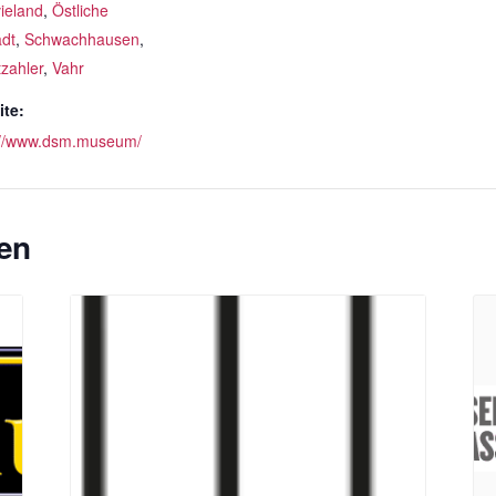
ieland
,
Östliche
adt
,
Schwachhausen
,
tzahler
,
Vahr
te:
://www.dsm.museum/
en