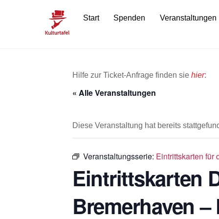
Skip
Start
Spenden
Veranstaltungen
to
content
Hilfe zur Ticket-Anfrage finden sie
hier
:
« Alle Veranstaltungen
Diese Veranstaltung hat bereits stattgefun
Veranstaltungsserie:
Eintrittskarten f
Eintrittskarten
Bremerhaven – 