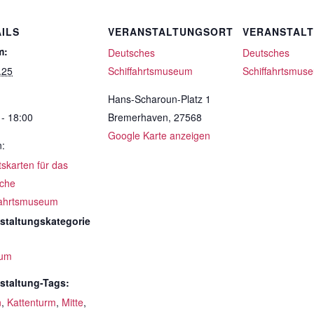
ILS
VERANSTALTUNGSORT
VERANSTAL
m:
Deutsches
Deutsches
.25
Schiffahrtsmuseum
Schiffahrtsmus
Hans-Scharoun-Platz 1
 - 18:00
Bremerhaven
,
27568
Google Karte anzeigen
n:
ttskarten für das
che
fahrtsmuseum
staltungskategorie
um
staltung-Tags:
n
,
Kattenturm
,
Mitte
,