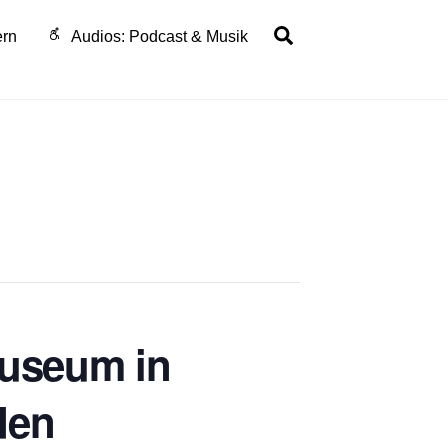
Search
ern
Audios: Podcast & Musik
museum in
den