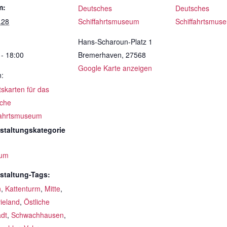
m:
Deutsches
Deutsches
.28
Schiffahrtsmuseum
Schiffahrtsmus
Hans-Scharoun-Platz 1
 - 18:00
Bremerhaven
,
27568
Google Karte anzeigen
n:
ttskarten für das
che
fahrtsmuseum
staltungskategorie
um
staltung-Tags:
n
,
Kattenturm
,
Mitte
,
ieland
,
Östliche
adt
,
Schwachhausen
,