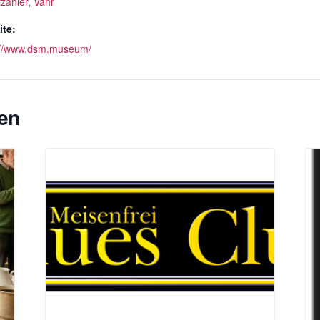
tzahler
,
Vahr
te:
://www.dsm.museum/
en