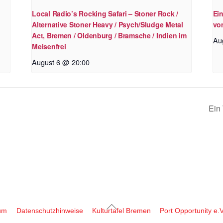
Local Radio’s Rocking Safari – Stoner Rock /
Ein
Alternative Stoner Heavy / Psych/Sludge Metal
von
Act, Bremen / Oldenburg / Bramsche / Indien im
Au
Meisenfrei
August 6 @ 20:00
Ein 
Back
um
Datenschutzhinweise
Kulturtafel Bremen
Port Opportunity e.V
To