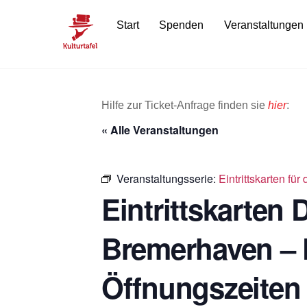
Skip
Start
Spenden
Veranstaltungen
to
content
Hilfe zur Ticket-Anfrage finden sie
hier
:
« Alle Veranstaltungen
Veranstaltungsserie:
Eintrittskarten f
Eintrittskarten
Bremerhaven – 
Öffnungszeiten 