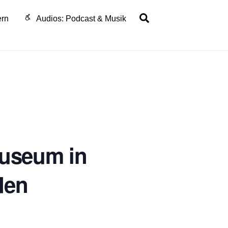
Search
ern
Audios: Podcast & Musik
museum in
den