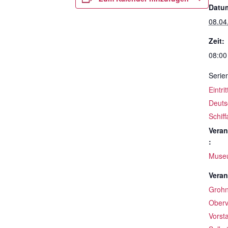
Datu
08.04
Zeit:
08:00
Serie
Eintri
Deuts
Schif
Veran
:
Muse
Veran
Groh
Oberv
Vorst