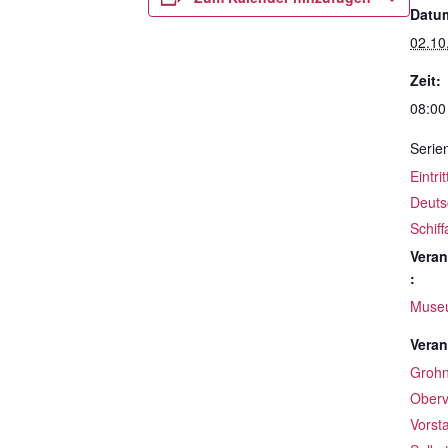
Datu
02.10
Zeit:
08:00
Serie
Eintri
Deuts
Schif
Veran
:
Muse
Veran
Groh
Oberv
Vorst