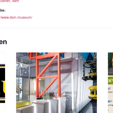
tzahler
,
Vahr
te:
://www.dsm.museum/
en