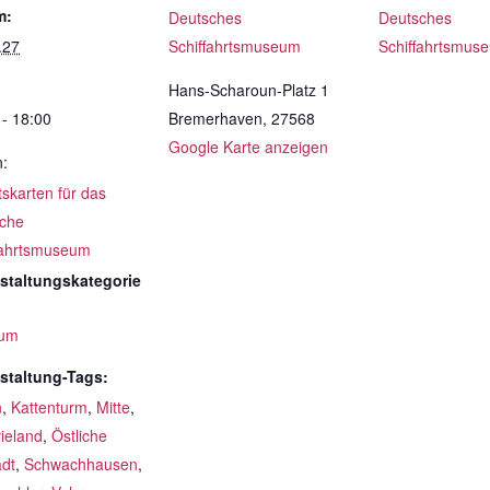
m:
Deutsches
Deutsches
.27
Schiffahrtsmuseum
Schiffahrtsmus
Hans-Scharoun-Platz 1
 - 18:00
Bremerhaven
,
27568
Google Karte anzeigen
n:
ttskarten für das
che
fahrtsmuseum
staltungskategorie
um
staltung-Tags:
n
,
Kattenturm
,
Mitte
,
ieland
,
Östliche
adt
,
Schwachhausen
,