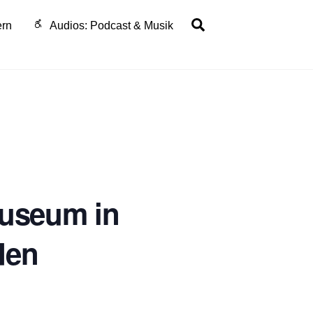
Search
ern
Audios: Podcast & Musik
museum in
den