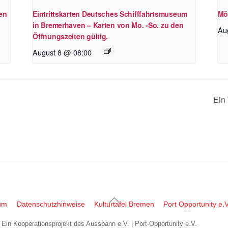
en
Eintrittskarten Deutsches Schifffahrtsmuseum
Mö
in Bremerhaven – Karten von Mo. -So. zu den
Au
Öffnungszeiten gültig.
August 8 @ 08:00
Ein 
Back
um
Datenschutzhinweise
Kulturtafel Bremen
Port Opportunity e.V
To
| Ein Kooperationsprojekt des Ausspann e.V. | Port-Opportunity e.V.
Top