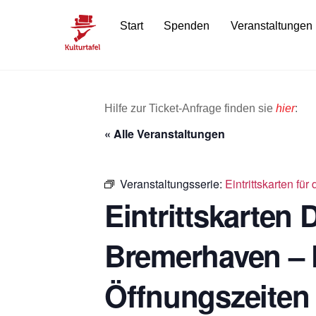
Skip
Start
Spenden
Veranstaltungen
to
content
Hilfe zur Ticket-Anfrage finden sie
hier
:
« Alle Veranstaltungen
Veranstaltungsserie:
Eintrittskarten f
Eintrittskarten
Bremerhaven – 
Öffnungszeiten 