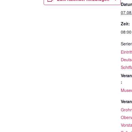
Datu
07.08
Zeit:
08:00
Serie
Eintri
Deuts
Schif
Veran
:
Muse
Veran
Groh
Oberv
Vorst