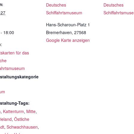
m:
Deutsches
Deutsches
.27
Schiffahrtsmuseum
Schiffahrtsmus
Hans-Scharoun-Platz 1
 - 18:00
Bremerhaven
,
27568
Google Karte anzeigen
n:
ttskarten für das
che
fahrtsmuseum
staltungskategorie
um
staltung-Tags:
n
,
Kattenturm
,
Mitte
,
ieland
,
Östliche
adt
,
Schwachhausen
,