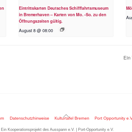
en
Eintrittskarten Deutsches Schifffahrtsmuseum
Mö
in Bremerhaven – Karten von Mo. -So. zu den
Au
Öffnungszeiten gültig.
August 8 @ 08:00
Ein 
Back
um
Datenschutzhinweise
Kulturtafel Bremen
Port Opportunity e.V
To
| Ein Kooperationsprojekt des Ausspann e.V. | Port-Opportunity e.V.
Top