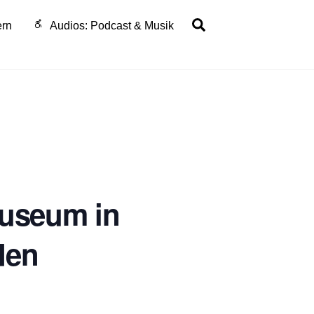
Search
ern
Audios: Podcast & Musik
museum in
den