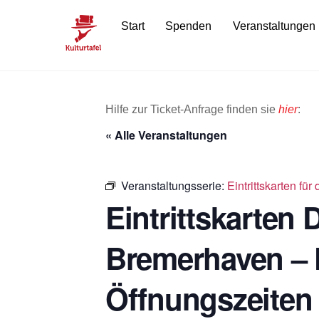
Skip
Start
Spenden
Veranstaltungen
to
content
Hilfe zur Ticket-Anfrage finden sie
hier
:
« Alle Veranstaltungen
Veranstaltungsserie:
Eintrittskarten f
Eintrittskarten
Bremerhaven – 
Öffnungszeiten 