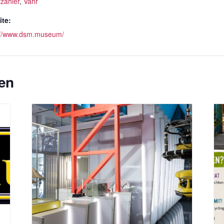
tzahler
,
Vahr
te:
://www.dsm.museum/
en