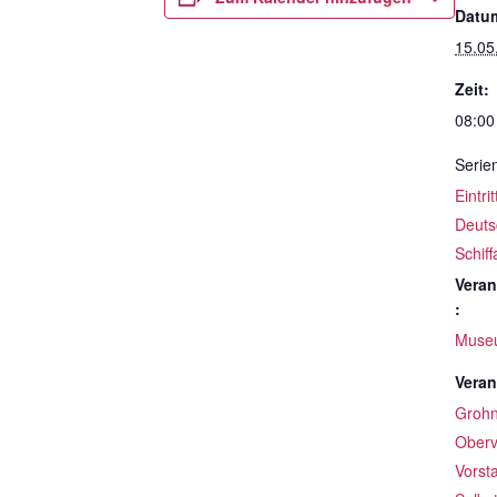
Datu
15.05
Zeit:
08:00
Serie
Eintri
Deuts
Schif
Veran
:
Muse
Veran
Groh
Oberv
Vorst