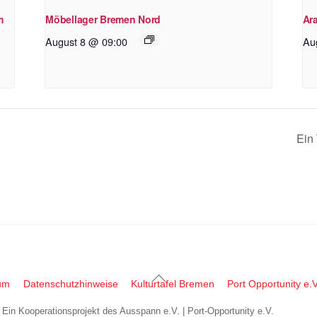
m
Möbellager Bremen Nord
Ara
August 8 @ 09:00
Au
Ein 
Back
um
Datenschutzhinweise
Kulturtafel Bremen
Port Opportunity e.V
To
| Ein Kooperationsprojekt des Ausspann e.V. | Port-Opportunity e.V.
Top