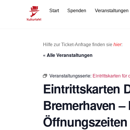
Skip
Start
Spenden
Veranstaltungen
to
content
Hilfe zur Ticket-Anfrage finden sie
hier
:
« Alle Veranstaltungen
Veranstaltungsserie:
Eintrittskarten f
Eintrittskarten
Bremerhaven – 
Öffnungszeiten 