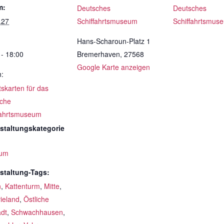
m:
Deutsches
Deutsches
.27
Schiffahrtsmuseum
Schiffahrtsmus
Hans-Scharoun-Platz 1
 - 18:00
Bremerhaven
,
27568
Google Karte anzeigen
n:
ttskarten für das
che
fahrtsmuseum
staltungskategorie
um
staltung-Tags:
n
,
Kattenturm
,
Mitte
,
ieland
,
Östliche
adt
,
Schwachhausen
,