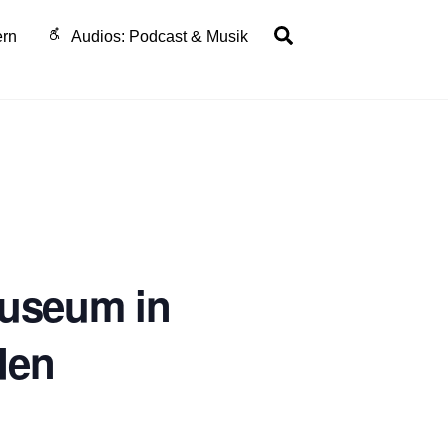
Search
ern
Audios: Podcast & Musik
museum in
den