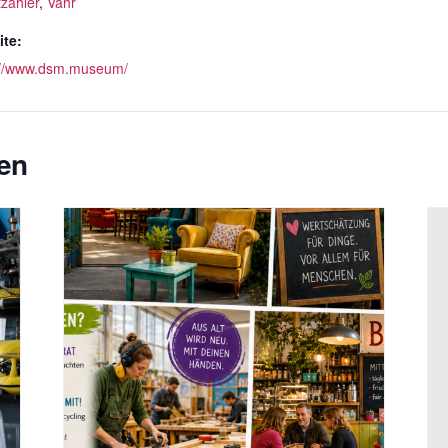
tzahler
,
Vahr
te:
://www.dsm.museum/
en