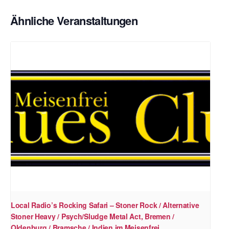
Ähnliche Veranstaltungen
Local Radio’s Rocking Safari – Stoner Rock / Alternative
Stoner Heavy / Psych/Sludge Metal Act, Bremen /
Oldenburg / Bramsche / Indien im Meisenfrei