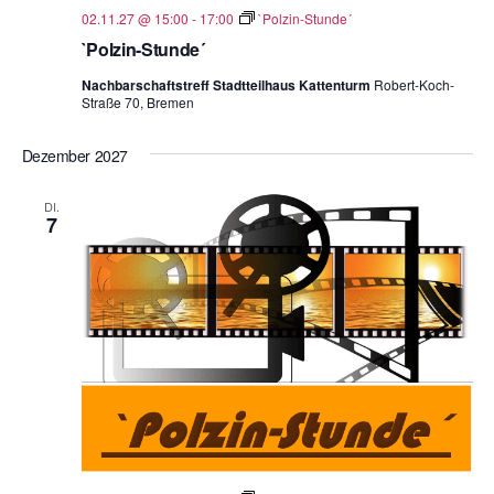
02.11.27 @ 15:00
-
17:00
`Polzin-Stunde´
`Polzin-Stunde´
Nachbarschaftstreff Stadtteilhaus Kattenturm
Robert-Koch-
Straße 70, Bremen
Dezember 2027
DI.
7