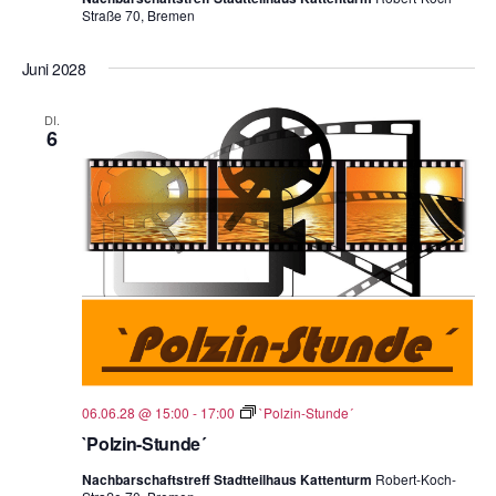
Straße 70, Bremen
Juni 2028
DI.
6
06.06.28 @ 15:00
-
17:00
`Polzin-Stunde´
`Polzin-Stunde´
Nachbarschaftstreff Stadtteilhaus Kattenturm
Robert-Koch-