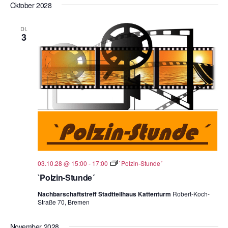
Oktober 2028
DI.
3
03.10.28 @ 15:00
-
17:00
`Polzin-Stunde´
`Polzin-Stunde´
Nachbarschaftstreff Stadtteilhaus Kattenturm
Robert-Koch-
Straße 70, Bremen
November 2028