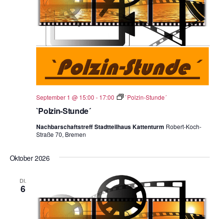
ä
h
l
e
n
.
September 1 @ 15:00
-
17:00
`Polzin-Stunde´
`Polzin-Stunde´
Nachbarschaftstreff Stadtteilhaus Kattenturm
Robert-Koch-
Straße 70, Bremen
Oktober 2026
DI.
6