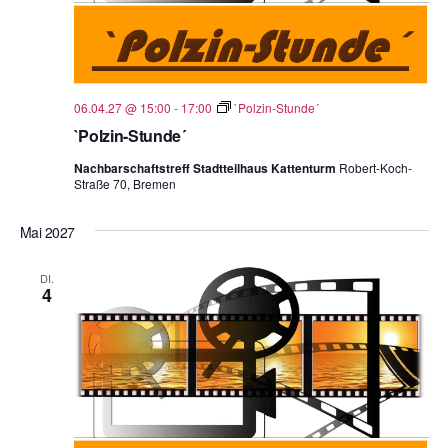
06.04.27 @ 15:00
-
17:00
`Polzin-Stunde´
`Polzin-Stunde´
Nachbarschaftstreff Stadtteilhaus Kattenturm
Robert-Koch-
Straße 70, Bremen
Mai 2027
DI.
4