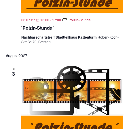
06.07.27 @ 15:00
-
17:00
`Polzin-Stunde´
`Polzin-Stunde´
Nachbarschaftstreff Stadtteilhaus Kattenturm
Robert-Koch-
Straße 70, Bremen
August 2027
DI.
3