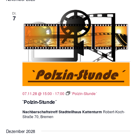
DI.
7
07.11.28 @ 15:00
-
17:00
`Polzin-Stunde´
`Polzin-Stunde´
Nachbarschaftstreff Stadtteilhaus Kattenturm
Robert-Koch-
Straße 70, Bremen
Dezember 2028