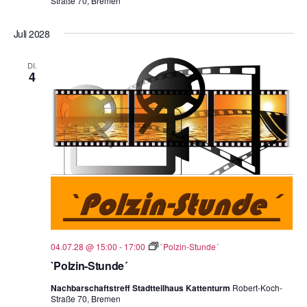
Straße 70, Bremen
Juli 2028
DI.
4
04.07.28 @ 15:00
-
17:00
`Polzin-Stunde´
`Polzin-Stunde´
Nachbarschaftstreff Stadtteilhaus Kattenturm
Robert-Koch-
Straße 70, Bremen