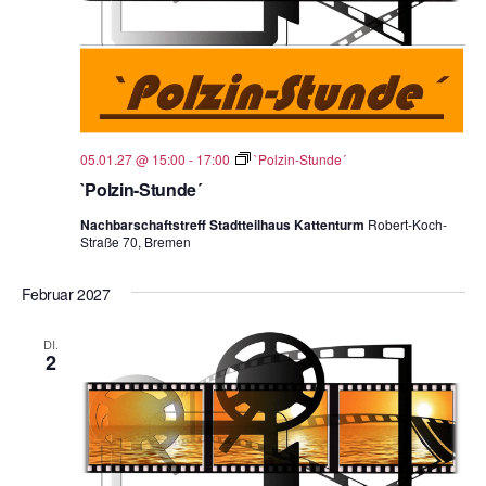
05.01.27 @ 15:00
-
17:00
`Polzin-Stunde´
`Polzin-Stunde´
Nachbarschaftstreff Stadtteilhaus Kattenturm
Robert-Koch-
Straße 70, Bremen
Februar 2027
DI.
2