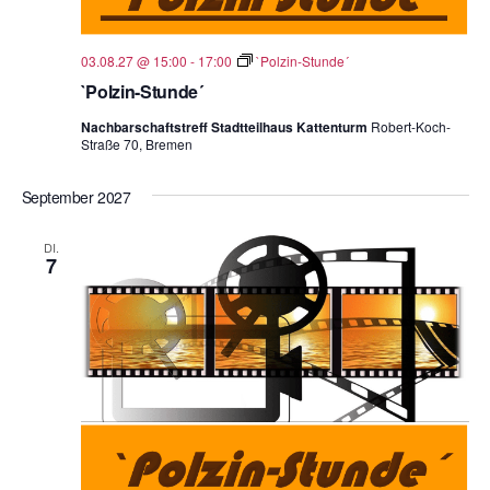
03.08.27 @ 15:00
-
17:00
`Polzin-Stunde´
`Polzin-Stunde´
Nachbarschaftstreff Stadtteilhaus Kattenturm
Robert-Koch-
Straße 70, Bremen
September 2027
DI.
7