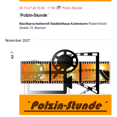
05.10.27 @ 15:00
-
17:00
`Polzin-Stunde´
`Polzin-Stunde´
Nachbarschaftstreff Stadtteilhaus Kattenturm
Robert-Koch-
Straße 70, Bremen
November 2027
DI.
2