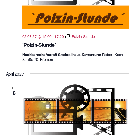
02.03.27 @ 15:00
-
17:00
`Polzin-Stunde´
`Polzin-Stunde´
Nachbarschaftstreff Stadtteilhaus Kattenturm
Robert-Koch-
Straße 70, Bremen
April 2027
DI.
6