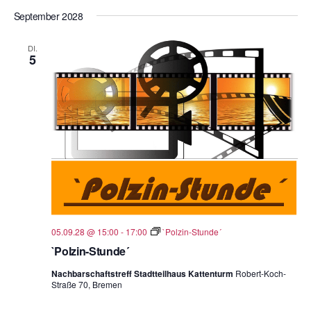
September 2028
DI.
5
05.09.28 @ 15:00
-
17:00
`Polzin-Stunde´
`Polzin-Stunde´
Nachbarschaftstreff Stadtteilhaus Kattenturm
Robert-Koch-
Straße 70, Bremen