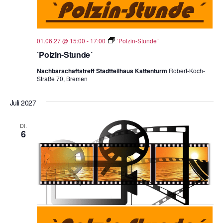
01.06.27 @ 15:00
-
17:00
`Polzin-Stunde´
`Polzin-Stunde´
Nachbarschaftstreff Stadtteilhaus Kattenturm
Robert-Koch-
Straße 70, Bremen
Juli 2027
DI.
6