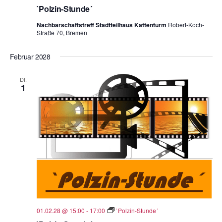
`Polzin-Stunde´
Nachbarschaftstreff Stadtteilhaus Kattenturm
Robert-Koch-
Straße 70, Bremen
Februar 2028
DI.
1
01.02.28 @ 15:00
-
17:00
`Polzin-Stunde´