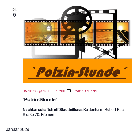
DI.
5
05.12.28 @ 15:00
-
17:00
`Polzin-Stunde´
`Polzin-Stunde´
Nachbarschaftstreff Stadtteilhaus Kattenturm
Robert-Koch-
Straße 70, Bremen
Januar 2029