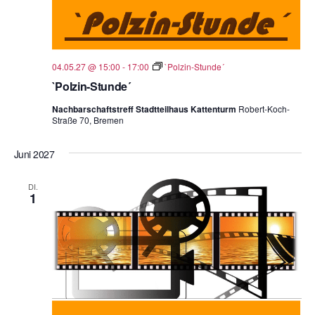
04.05.27 @ 15:00
-
17:00
`Polzin-Stunde´
`Polzin-Stunde´
Nachbarschaftstreff Stadtteilhaus Kattenturm
Robert-Koch-
Straße 70, Bremen
Juni 2027
DI.
1