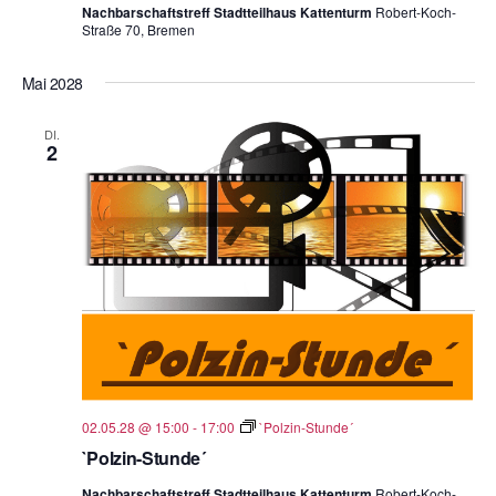
Nachbarschaftstreff Stadtteilhaus Kattenturm
Robert-Koch-
Straße 70, Bremen
Mai 2028
DI.
2
02.05.28 @ 15:00
-
17:00
`Polzin-Stunde´
`Polzin-Stunde´
Nachbarschaftstreff Stadtteilhaus Kattenturm
Robert-Koch-