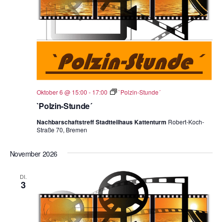
Oktober 6 @ 15:00
-
17:00
`Polzin-Stunde´
`Polzin-Stunde´
Nachbarschaftstreff Stadtteilhaus Kattenturm
Robert-Koch-
Straße 70, Bremen
November 2026
DI.
3