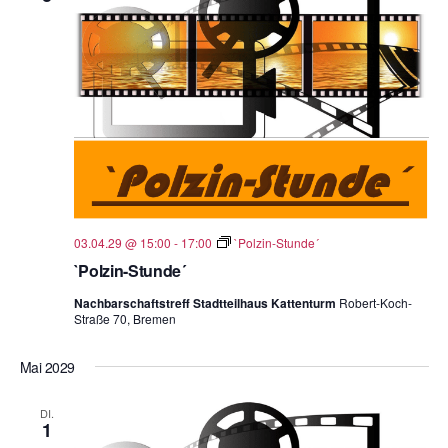
03.04.29 @ 15:00
-
17:00
`Polzin-Stunde´
`Polzin-Stunde´
Nachbarschaftstreff Stadtteilhaus Kattenturm
Robert-Koch-
Straße 70, Bremen
Mai 2029
DI.
1