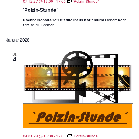
07.12.27 @ 15:00
-
17:00
`Polzin-Stunde´
`Polzin-Stunde´
Nachbarschaftstreff Stadtteilhaus Kattenturm
Robert-Koch-
Straße 70, Bremen
Januar 2028
DI.
4
04.01.28 @ 15:00
-
17:00
`Polzin-Stunde´