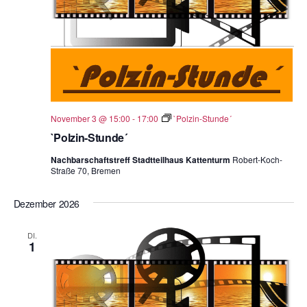
November 3 @ 15:00
-
17:00
`Polzin-Stunde´
`Polzin-Stunde´
Nachbarschaftstreff Stadtteilhaus Kattenturm
Robert-Koch-
Straße 70, Bremen
Dezember 2026
DI.
1