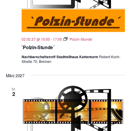
02.02.27 @ 15:00
-
17:00
`Polzin-Stunde´
`Polzin-Stunde´
Nachbarschaftstreff Stadtteilhaus Kattenturm
Robert-Koch-
Straße 70, Bremen
März 2027
DI.
2