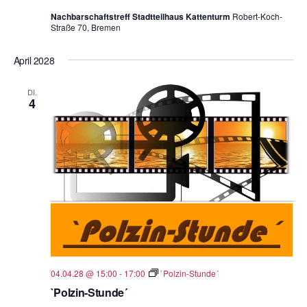
Nachbarschaftstreff Stadtteilhaus Kattenturm
Robert-Koch-
Straße 70, Bremen
April 2028
DI.
4
04.04.28 @ 15:00
-
17:00
`Polzin-Stunde´
`Polzin-Stunde´