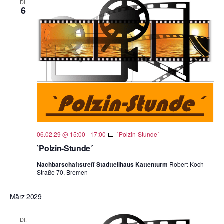
DI.
6
06.02.29 @ 15:00
-
17:00
`Polzin-Stunde´
`Polzin-Stunde´
Nachbarschaftstreff Stadtteilhaus Kattenturm
Robert-Koch-
Straße 70, Bremen
März 2029
DI.