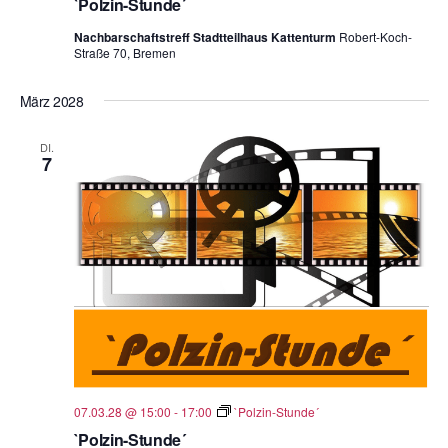
`Polzin-Stunde´
Nachbarschaftstreff Stadtteilhaus Kattenturm
Robert-Koch-
Straße 70, Bremen
März 2028
DI.
7
07.03.28 @ 15:00
-
17:00
`Polzin-Stunde´
`Polzin-Stunde´