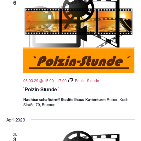
6
06.03.29 @ 15:00
-
17:00
`Polzin-Stunde´
`Polzin-Stunde´
Nachbarschaftstreff Stadtteilhaus Kattenturm
Robert-Koch-
Straße 70, Bremen
April 2029
DI.
3