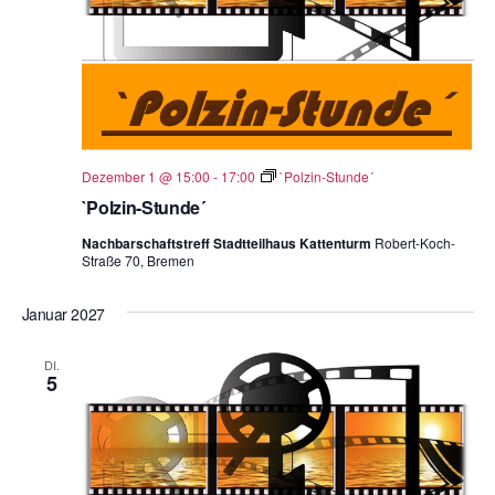
Dezember 1 @ 15:00
-
17:00
`Polzin-Stunde´
`Polzin-Stunde´
Nachbarschaftstreff Stadtteilhaus Kattenturm
Robert-Koch-
Straße 70, Bremen
Januar 2027
DI.
5