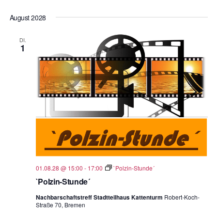
August 2028
DI.
1
01.08.28 @ 15:00
-
17:00
`Polzin-Stunde´
`Polzin-Stunde´
Nachbarschaftstreff Stadtteilhaus Kattenturm
Robert-Koch-
Straße 70, Bremen