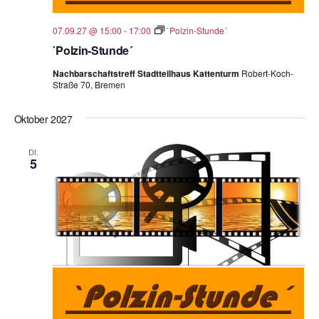
07.09.27 @ 15:00
-
17:00
`Polzin-Stunde´
`Polzin-Stunde´
Nachbarschaftstreff Stadtteilhaus Kattenturm
Robert-Koch-
Straße 70, Bremen
Oktober 2027
DI.
5