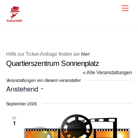
Skip
Men
to
content
Hilfe zur Ticket-Anfrage finden sie
hier
:
Quartierszentrum Sonnenplatz
« Alle Veranstaltungen
Veranstaltungen von diesem veranstalter
Anstehend
D
September 2026
a
t
DI.
u
1
m
w