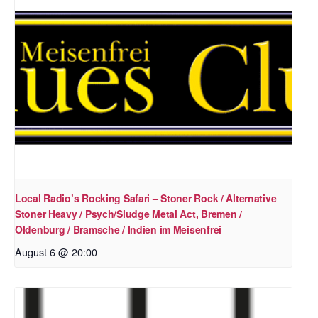
Local Radio’s Rocking Safari – Stoner Rock / Alternative
Stoner Heavy / Psych/Sludge Metal Act, Bremen /
Oldenburg / Bramsche / Indien im Meisenfrei
August 6 @ 20:00