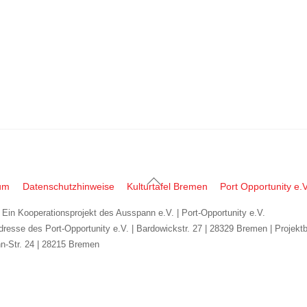
a
a
a
g
g
g
.
.
.
Back
um
Datenschutzhinweise
Kulturtafel Bremen
Port Opportunity e.V
To
| Ein Kooperationsprojekt des Ausspann e.V. | Port-Opportunity e.V.
Top
dresse des Port-Opportunity e.V. | Bardowickstr. 27 | 28329 Bremen | Projekt
n-Str. 24 | 28215 Bremen