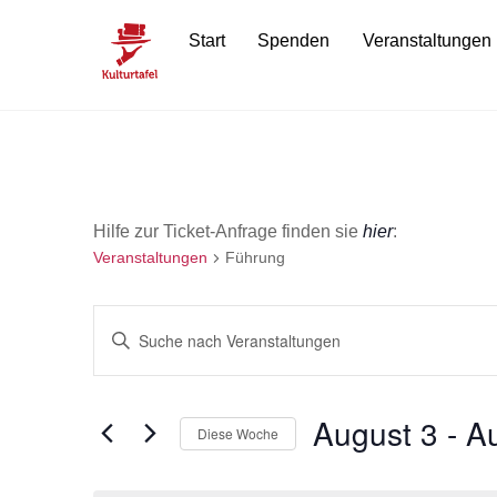
Skip
Start
Spenden
Veranstaltungen
to
content
Hilfe zur Ticket-Anfrage finden sie
hier
:
Veranstaltungen
Führung
Veranstaltungen
B
i
Suche
t
t
August 3
 - 
A
und
Diese Woche
e
D
Ansichten,
S
a