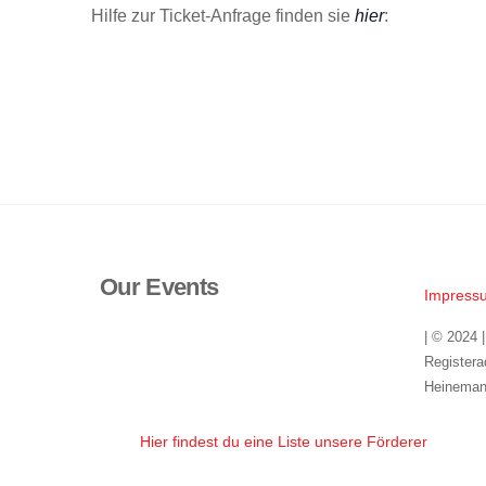
Hilfe zur Ticket-Anfrage finden sie
hier
:
a
a
s
16:00
g
g
t
17:00
.
.
a
l
18:00
t
u
19:00
n
g
20:00
e
n
Our Events
21:00
Impress
S
c
22:00
| © 2024 
h
Registera
23:00
Heineman
l
00:00
ü
Hier findest du eine Liste unsere Förderer
s
s