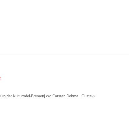
a
a
g
g
.
.
.
büro der Kulturtafel-Bremen| c/o Carsten Dohme | Gustav-