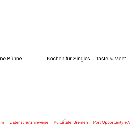
ne Bühne
Kochen für Singles – Taste & Meet
Back
um
Datenschutzhinweise
Kulturtafel Bremen
Port Opportunity e.V
To