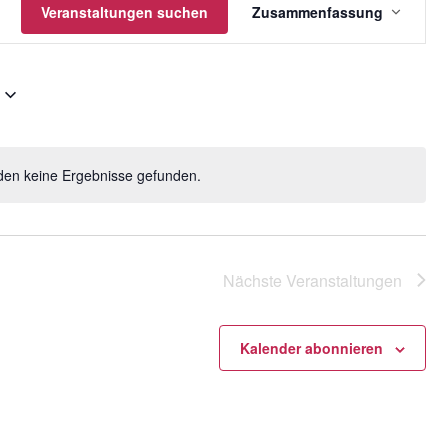
gen
Veranstaltungen suchen
Zusammenfassung
Ansichten
Navigatio
den keine Ergebnisse gefunden.
H
i
n
w
e
Nächste
Veranstaltungen
i
s
Kalender abonnieren