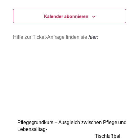
Veranstaltu
Ansichten
m
u
e
Navigatio
m
Kalender abonnieren
n
f
a
a
u
s
Hilfe zur Ticket-Anfrage finden sie
hier
:
s
s
u
w
n
g
ä
h
l
e
n
.
Pflegegrundkurs – Ausgleich zwischen Pflege und
Lebensalltag-
Tischfußball