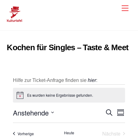
Skip
Men
to
content
Kochen für Singles – Taste & Meet
Hilfe zur Ticket-Anfrage finden sie
hier
:
Veranstaltungen
Es wurden keine Ergebnisse gefunden.
H
i
n
Anstehende
Veranstal
Veran
S
w
Z
e
u
u
Ansic
D
Suche
i
c
s
s
h
a
Navig
und
a
Heute
Nächste
Veranstaltungen
Vorherige
e
m
t