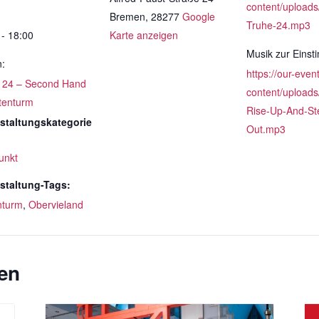
content/uploads
Bremen
,
28277
Google
Truhe-24.mp3
 - 18:00
Karte anzeigen
Musik zur Eins
n:
https://our-even
 24 – Second Hand
content/uploads
ttenturm
Rise-Up-And-St
staltungskategorie
Out.mp3
unkt
staltung-Tags:
nturm
,
Obervieland
en