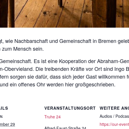
eigt, wie Nachbarschaft und Gemeinschaft in Bremen gele
m zum Mensch sein.
ke Gemeinschaft. Es ist eine Kooperation der Abraham-
bervieland. Die treibenden Kräfte vor Ort sind Ingo Br
ern sorgen sie dafür, dass sich jeder Gast willkommen füh
nd ein offenes Ohr werden hier großgeschrieben.
ILS
VERANSTALTUNGSORT
WEITERE AN
m:
Audios / Podcas
Truhe 24
mber 29
https://our-even
Alfred-Faust-Straße 24