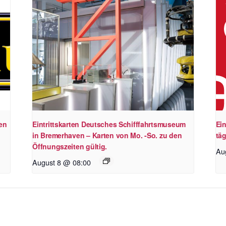
en
Eintrittskarten Deutsches Schifffahrtsmuseum
Ein
in Bremerhaven – Karten von Mo. -So. zu den
täg
Öffnungszeiten gültig.
Au
August 8 @ 08:00