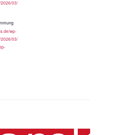
/2026/03/
timmung
ts.de/wp-
/2026/03/
ep-