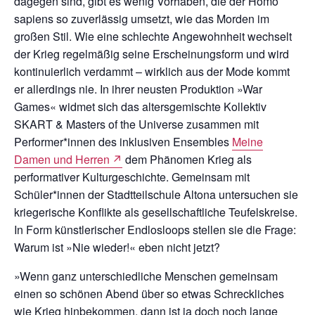
dagegen sind, gibt es wenig Vorhaben, die der Homo
sapiens so zuverlässig umsetzt, wie das Morden im
großen Stil. Wie eine schlechte Angewohnheit wechselt
der Krieg regelmäßig seine Erscheinungsform und wird
kontinuierlich verdammt – wirklich aus der Mode kommt
er allerdings nie. In ihrer neusten Produktion »War
Games« widmet sich das alters­gemischte Kollektiv
SKART & Masters of the Universe zusammen mit
Performer*innen des inklusiven Ensembles
Meine
Damen und Herren
↗
dem Phänomen Krieg als
performativer Kulturgeschichte. Gemeinsam mit
Schüler*innen der Stadtteilschule Altona untersuchen sie
kriegerische Konflikte als gesellschaftliche Teufelskreise.
In Form künstlerischer Endlosloops stellen sie die Frage:
Warum ist »Nie wieder!« eben nicht jetzt?
»Wenn ganz unterschiedliche Menschen gemeinsam
einen so schönen Abend über so etwas Schreckliches
wie Krieg hinbekommen, dann ist ja doch noch lange