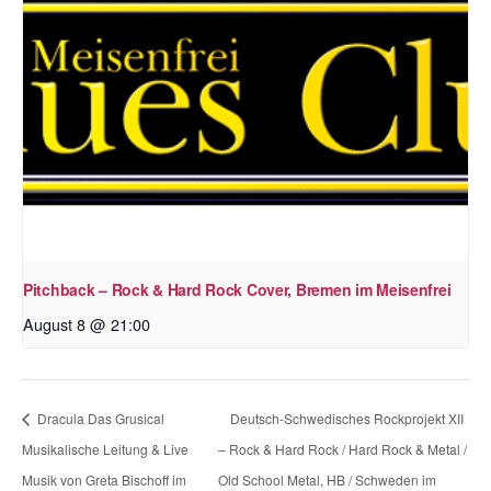
Pitchback – Rock & Hard Rock Cover, Bremen im Meisenfrei
August 8 @ 21:00
Dracula Das Grusical
Deutsch-Schwedisches Rockprojekt XII
Musikalische Leitung & Live
– Rock & Hard Rock / Hard Rock & Metal /
Musik von Greta Bischoff im
Old School Metal, HB / Schweden im