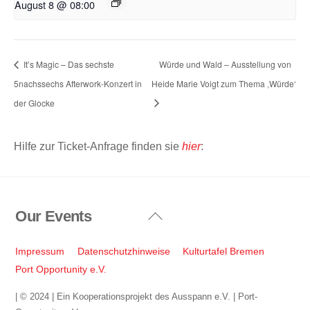
August 8 @ 08:00
It’s Magic – Das sechste
Würde und Wald – Ausstellung von
5nachssechs Afterwork-Konzert in
Heide Marie Voigt zum Thema ‚Würde‘
der Glocke
Hilfe zur Ticket-Anfrage finden sie
hier
:
Our Events
Back
To
Top
Impressum
Datenschutzhinweise
Kulturtafel Bremen
Port Opportunity e.V.
| © 2024 | Ein Kooperationsprojekt des Ausspann e.V. | Port-