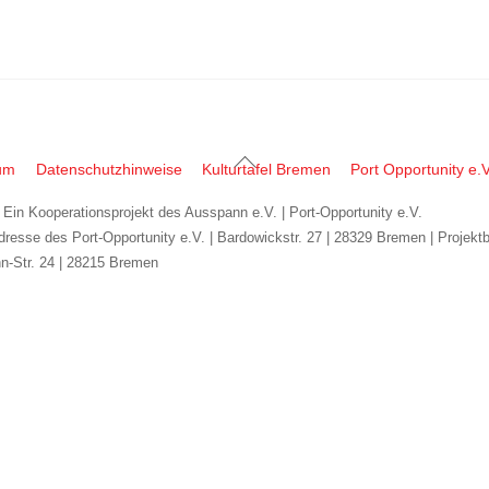
Back
um
Datenschutzhinweise
Kulturtafel Bremen
Port Opportunity e.V
To
| Ein Kooperationsprojekt des Ausspann e.V. | Port-Opportunity e.V.
Top
dresse des Port-Opportunity e.V. | Bardowickstr. 27 | 28329 Bremen | Projekt
n-Str. 24 | 28215 Bremen